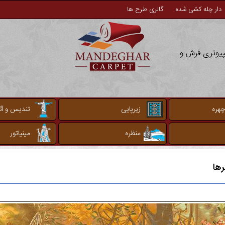
دار چله کشی شده
گالری طرح ها
مپیوتری فرش و
چهره
زیرپایی
تندیس و آثا
منظره
مینیاتور
رها