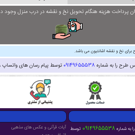
ان پرداخت هزینه هنگام تحویل نخ و نقشه در درب منزل وجود دار
 برای نخ و نقشه اشانتیون می باشد.
س طرح را به شماره
09149655538
توسط پیام رسان های واتساپ ، ای
آیات قرآنی و عکس های مذهبی
09149655538
ا به شماره
توسط