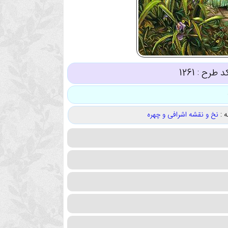
د طرح :
1261
 :
نخ و نقشه اشرافی و چهره