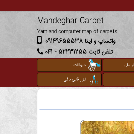
Mandeghar Carpet
Yarn and computer map of carpets
واتساپ و ایتا 09149655538
تلفن ثابت 52231255 - 041
ر ملی
حیوانات
ابزار قالی بافی