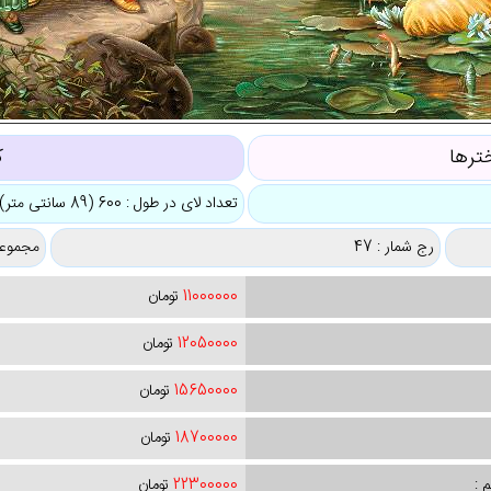
ترها
ک
تعداد لای در طول : 600 (89 سانتی متر)
رج شمار : 47
مجموعه
11000000
تومان
12050000
تومان
15650000
تومان
18700000
تومان
 :
22300000
تومان