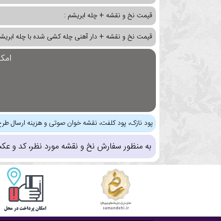
قیمت نخ و نقشه + چله ابریشم :
قیمت نخ و نقشه + دار آهنی چله کشی شده با چله ابریشم
امک
پود نازک، پود کلفت، نقشه خوان صوتی و هزینه ارسال طرح
به منظور سفارش نخ و نقشه مورد نظر، کد و عک