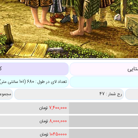
تایی
ک
تعداد لای در طول : 680 (101 سانتی متر)
رج شمار : 47
مجموعه
7,400,000
تومان
8,000,000
تومان
10450000
تومان