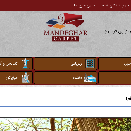
دار چله کشی شده
گالری طرح ها
مپیوتری فرش و
چهره
زیرپایی
تندیس و آثا
منظره
مینیاتور
یی