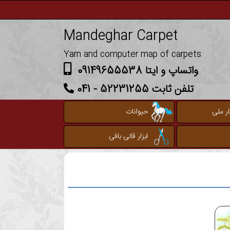
Mandeghar Carpet
Yarn and computer map of carpets
واتساپ و ایتا 09149655538
تلفن ثابت 52231255 - 041
ر ملی
حیوانات
ابزار قالی بافی