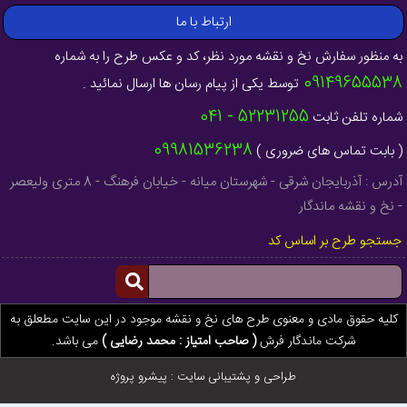
ارتباط با ما
به منظور سفارش نخ و نقشه مورد نظر، کد و عکس طرح را به شماره
09149655538
توسط یکی از پیام رسان ها ارسال نمائید .
52231255 - 041
شماره تلفن ثابت
09981536238
( بابت تماس های ضروری )
آدرس : آذربایجان شرقی - شهرستان میانه - خیابان فرهنگ - 8 متری ولیعصر
- نخ و نقشه ماندگار
جستجو طرح بر اساس کد
کلیه حقوق مادی و معنوی طرح های نخ و نقشه موجود در این سایت مطعلق به
شرکت ماندگار فرش
( صاحب امتیاز : محمد رضایی )
می باشد.
طراحی و پشتیبانی سایت :
پیشرو پروژه