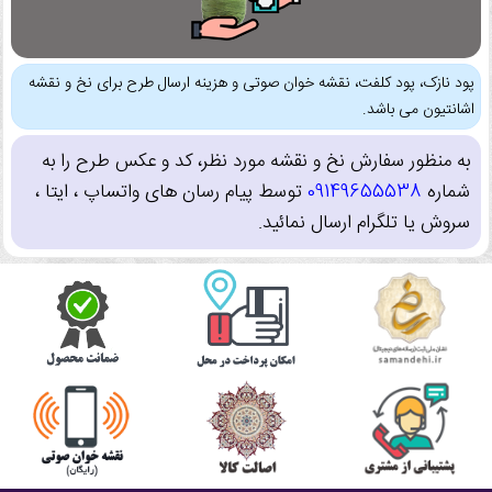
پود نازک، پود کلفت، نقشه خوان صوتی و هزینه ارسال طرح برای نخ و نقشه
اشانتیون می باشد.
به منظور سفارش نخ و نقشه مورد نظر، کد و عکس طرح را به
شماره
09149655538
توسط پیام رسان های واتساپ ، ایتا ،
سروش یا تلگرام ارسال نمائید.