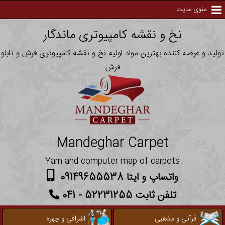
منوی سایت
نخ و نقشه کامپیوتری ماندگار
تولید و عرضه کننده بهترین مواد اولیه نخ و نقشه کامپیوتری فرش و تابلو
فرش
Mandeghar Carpet
Yarn and computer map of carpets
واتساپ و ایتا 09149655538
تلفن ثابت 52231255 - 041
قرآنی و مذهبی
اشرافی و چهره