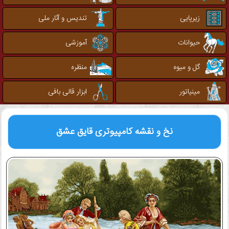
زیرپایی
تندیس و آثار ملی
حیوانات
آموزشی
گل و میوه
منظره
مینیاتور
ابزار قالی بافی
نخ و نقشه کامپیوتری
قایق عشق