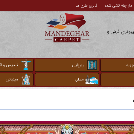
دار چله کشی شده
گالری طرح ها
مپیوتری فرش و
چهره
زیرپایی
تندیس و آثا
منظره
مینیاتور