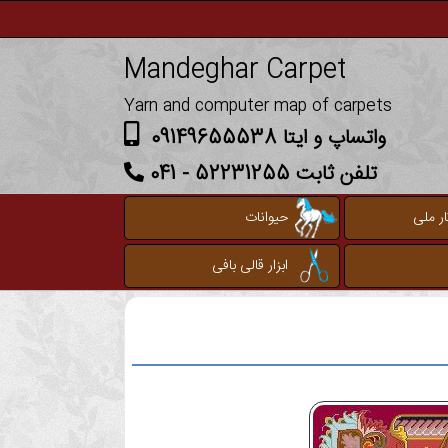
Mandeghar Carpet
Yarn and computer map of carpets
واتساپ و ایتا 09149655538
تلفن ثابت 52231255 - 041
ر ملی
حیوانات
ابزار قالی بافی