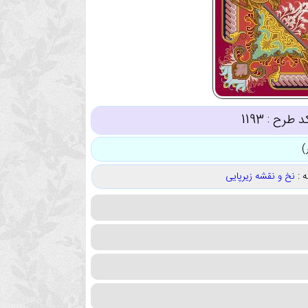
د طرح :
1193
 :
نخ و نقشه زیرپایی