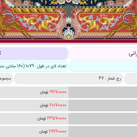
انی
ک
تعداد لای در طول : 1079 (160 سانتی متر)
رج شمار : 47
مجموعه
19270000
تومان
20170000
تومان
23570000
تومان
26220000
تومان