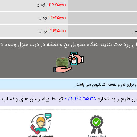
23775000
تومان
26025000
تومان
 :
29425000
تومان
ان پرداخت هزینه هنگام تحویل نخ و نقشه در درب منزل وجود دار
 برای نخ و نقشه اشانتیون می باشد.
س طرح را به شماره
09149655538
توسط پیام رسان های واتساپ ، ای