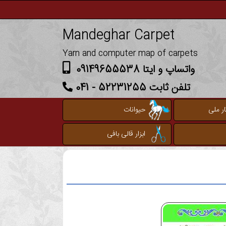
Mandeghar Carpet
Yarn and computer map of carpets
واتساپ و ایتا 09149655538
تلفن ثابت 52231255 - 041
ر ملی
حیوانات
ابزار قالی بافی