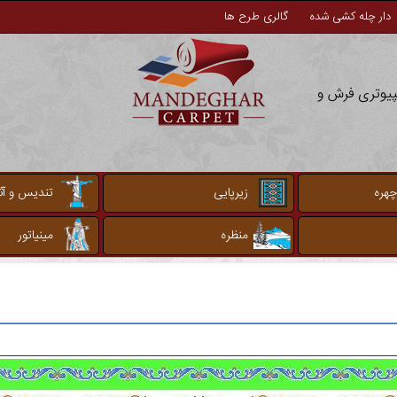
دار چله کشی شده
گالری طرح ها
مپیوتری فرش و
چهره
زیرپایی
تندیس و آثا
منظره
مینیاتور