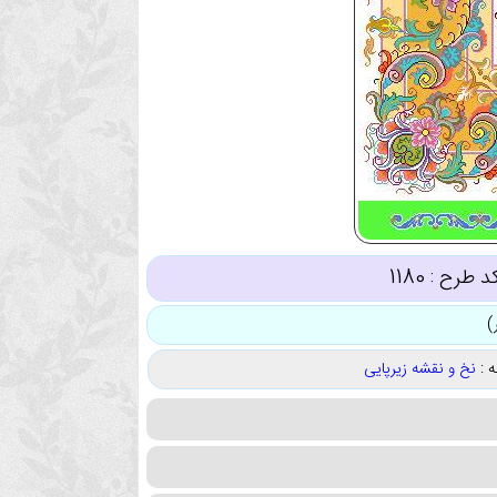
د طرح :
1180
 :
نخ و نقشه زیرپایی