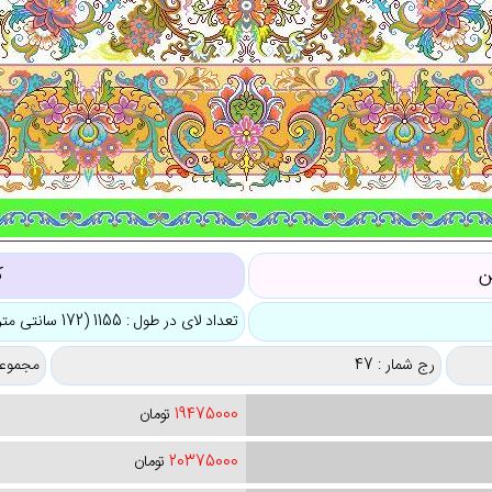
ن
ک
تعداد لای در طول : 1155 (172 سانتی متر)
رج شمار : 47
مجموعه
19475000
تومان
20375000
تومان