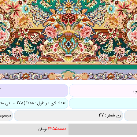
ی
ک
تعداد لای در طول : 1200 (178 سانتی متر)
رج شمار : 47
مجموعه
22550000
تومان