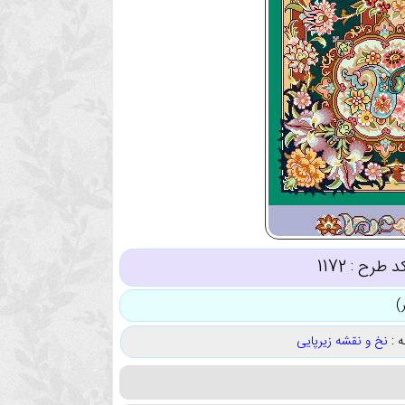
د طرح :
1172
 :
نخ و نقشه زیرپایی