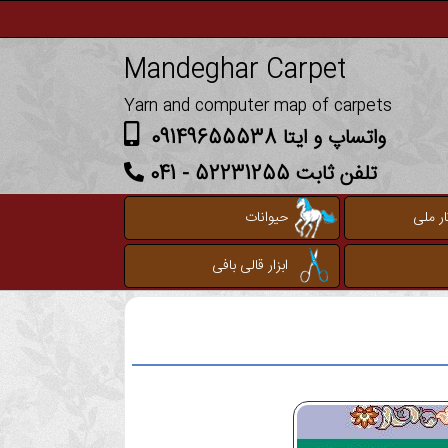
Mandeghar Carpet
Yarn and computer map of carpets
واتساپ و ایتا 09149655538
تلفن ثابت 52231255 - 041
ر ملی
حیوانات
ابزار قالی بافی