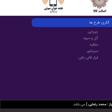
گالری طرح ها
زیرپایی
گل و میوه
منظره
مینیاتور
ابزار قالی بافی
از : محمد رضایی )
می باشد.