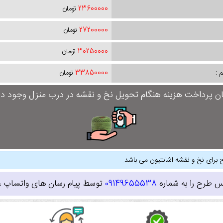
23600000
تومان
27200000
تومان
30250000
تومان
 :
33850000
تومان
ان پرداخت هزینه هنگام تحویل نخ و نقشه در درب منزل وجود دار
 برای نخ و نقشه اشانتیون می باشد.
س طرح را به شماره
09149655538
توسط پیام رسان های واتساپ ، ای