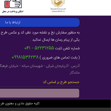
ارتباط با ما
به منظور سفارش نخ و نقشه مورد نظر، کد و عکس طرح ر
یکی از پیام رسان ها ارسال نمائید .
52231255 - 041
شماره تلفن ثابت
09981536238
( بابت تماس های ضروری )
ماندگار
جستجو طرح بر اساس کد
کلیه حقوق مادی و معنوی طر