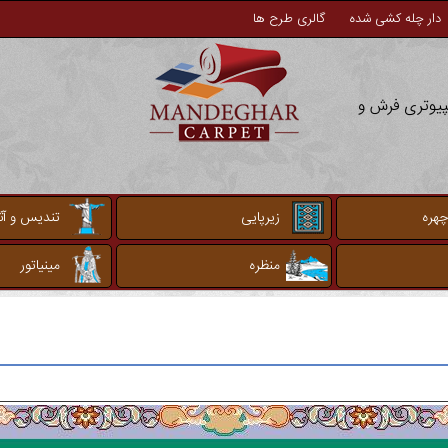
دار چله کشی شده
گالری طرح ها
مپیوتری فرش و
چهره
زیرپایی
تندیس و آثا
منظره
مینیاتور