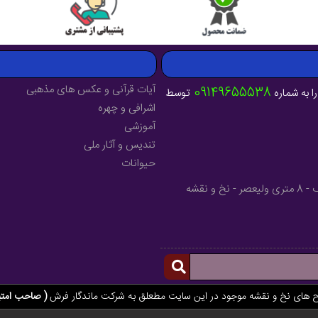
آیات قرآنی و عکس های مذهبی
09149655538
ا به شماره
توسط
اشرافی و چهره
آموزشی
تندیس و آثار ملی
حیوانات
آدرس : آذربایجان شرقی - شهرستان میانه - خیابان فرهنگ - 8 متری ولیعصر - نخ و نقشه
ح های نخ و نقشه موجود در این سایت مطعلق به شرکت ماندگار فرش
( صاحب امتی