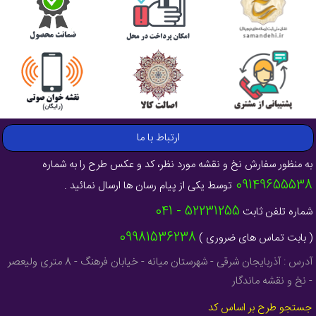
ارتباط با ما
به منظور سفارش نخ و نقشه مورد نظر، کد و عکس طرح را به شماره
09149655538
توسط یکی از پیام رسان ها ارسال نمائید .
52231255 - 041
شماره تلفن ثابت
09981536238
( بابت تماس های ضروری )
آدرس : آذربایجان شرقی - شهرستان میانه - خیابان فرهنگ - 8 متری ولیعصر
- نخ و نقشه ماندگار
جستجو طرح بر اساس کد