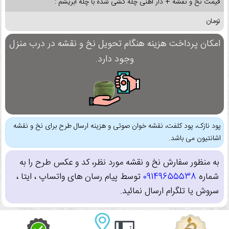
قیمت نخ و نقشه + دار آهنی چله کشی شده با چله ابریشم :
تومان
امکان پرداخت هزینه هنگام تحویل نخ و نقشه در درب منزل
وجود دارد.
پود نازک، پود کلفت، نقشه خوان صوتی و هزینه ارسال طرح برای نخ و نقشه
اشانتیون می باشد.
به منظور سفارش نخ و نقشه مورد نظر، کد و عکس طرح را به
شماره
09149655538
توسط پیام رسان های واتساپ ، ایتا ،
سروش یا تلگرام ارسال نمائید.