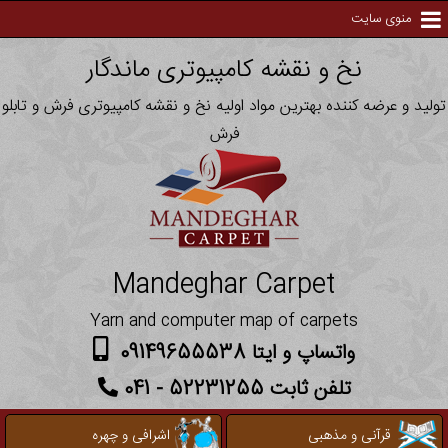
منوی سایت
نخ و نقشه کامپیوتری ماندگار
تولید و عرضه کننده بهترین مواد اولیه نخ و نقشه کامپیوتری فرش و تابلو
فرش
Mandeghar Carpet
Yarn and computer map of carpets
واتساپ و ایتا 09149655538
تلفن ثابت 52231255 - 041
قرآنی و مذهبی
اشرافی و چهره