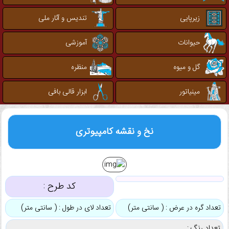
زیرپایی
تندیس و آثار ملی
حیوانات
آموزشی
گل و میوه
منظره
مینیاتور
ابزار قالی بافی
نخ و نقشه کامپیوتری
کد طرح :
تعداد گره در عرض : ( سانتی متر)
تعداد لای در طول : ( سانتی متر)
تعداد رنگ :