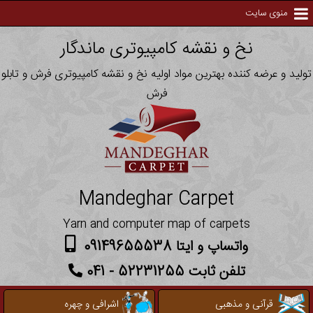
منوی سایت
نخ و نقشه کامپیوتری ماندگار
تولید و عرضه کننده بهترین مواد اولیه نخ و نقشه کامپیوتری فرش و تابلو
فرش
Mandeghar Carpet
Yarn and computer map of carpets
واتساپ و ایتا 09149655538
تلفن ثابت 52231255 - 041
قرآنی و مذهبی
اشرافی و چهره