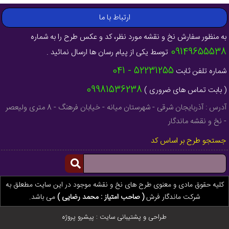
ارتباط با ما
به منظور سفارش نخ و نقشه مورد نظر، کد و عکس طرح را به شماره
09149655538
توسط یکی از پیام رسان ها ارسال نمائید .
52231255 - 041
شماره تلفن ثابت
09981536238
( بابت تماس های ضروری )
آدرس : آذربایجان شرقی - شهرستان میانه - خیابان فرهنگ - 8 متری ولیعصر
- نخ و نقشه ماندگار
جستجو طرح بر اساس کد
کلیه حقوق مادی و معنوی طرح های نخ و نقشه موجود در این سایت مطعلق به
شرکت ماندگار فرش
( صاحب امتیاز : محمد رضایی )
می باشد.
طراحی و پشتیبانی سایت :
پیشرو پروژه