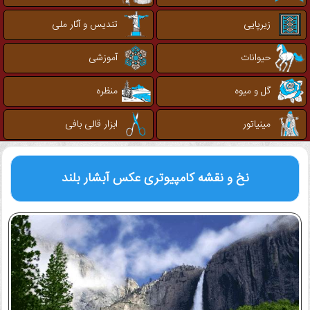
زیرپایی
تندیس و آثار ملی
حیوانات
آموزشی
گل و میوه
منظره
مینیاتور
ابزار قالی بافی
نخ و نقشه کامپیوتری
عکس آبشار بلند