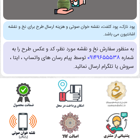
پود نازک، پود کلفت، نقشه خوان صوتی و هزینه ارسال طرح برای نخ و نقشه
اشانتیون می باشد.
به منظور سفارش نخ و نقشه مورد نظر، کد و عکس طرح را به
شماره
09149655538
توسط پیام رسان های واتساپ ، ایتا ،
سروش یا تلگرام ارسال نمائید.