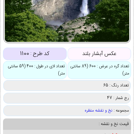
عکس آبشار بلند
کد طرح :
1100
تعداد گره در عرض : 600 (89 سانتی
تعداد لای در طول : 400 (59 سانتی
متر)
متر)
تعداد رنگ : 65
رج شمار : 47
مجموعه :
نخ و نقشه منظره
قیمت نخ و نقشه :