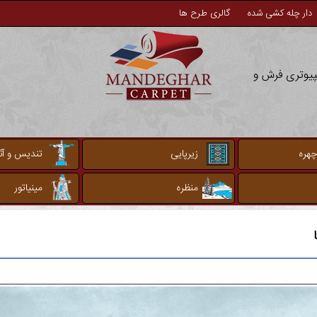
دار چله کشی شده
گالری طرح ها
مپیوتری فرش و
چهره
زیرپایی
تندیس و آثا
منظره
مینیاتور