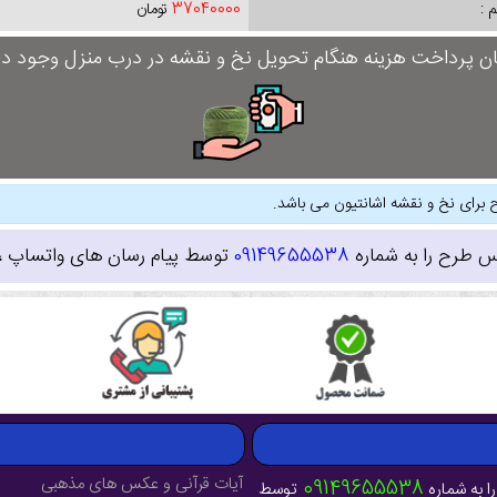
 :
37040000
تومان
ان پرداخت هزینه هنگام تحویل نخ و نقشه در درب منزل وجود دار
 برای نخ و نقشه اشانتیون می باشد.
س طرح را به شماره
09149655538
توسط پیام رسان های واتساپ ، ای
آیات قرآنی و عکس های مذهبی
09149655538
ا به شماره
توسط