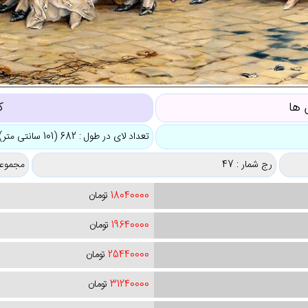
ها
ک
تعداد لای در طول : 682 (101 سانتی متر)
رج شمار : 47
مجموعه
18040000
تومان
19640000
تومان
25440000
تومان
31240000
تومان