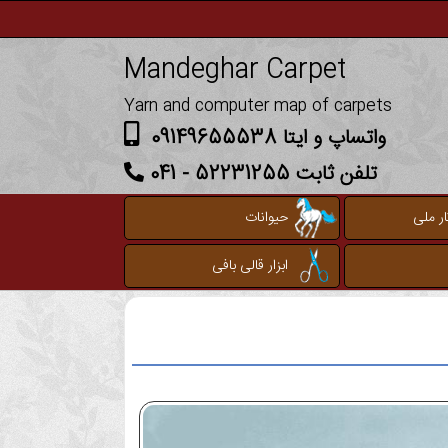
Mandeghar Carpet
Yarn and computer map of carpets
واتساپ و ایتا 09149655538
تلفن ثابت 52231255 - 041
ر ملی
حیوانات
ابزار قالی بافی