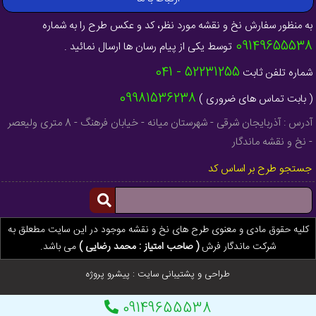
به منظور سفارش نخ و نقشه مورد نظر، کد و عکس طرح را به شماره
09149655538
توسط یکی از پیام رسان ها ارسال نمائید .
52231255 - 041
شماره تلفن ثابت
09981536238
( بابت تماس های ضروری )
آدرس : آذربایجان شرقی - شهرستان میانه - خیابان فرهنگ - 8 متری ولیعصر
- نخ و نقشه ماندگار
جستجو طرح بر اساس کد
کلیه حقوق مادی و معنوی طرح های نخ و نقشه موجود در این سایت مطعلق به
شرکت ماندگار فرش
( صاحب امتیاز : محمد رضایی )
می باشد.
طراحی و پشتیبانی سایت :
پیشرو پروژه
09149655538