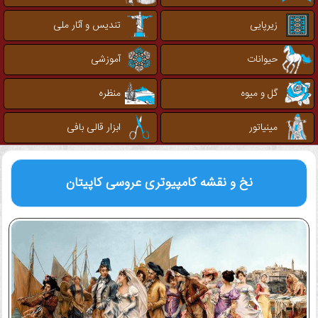
زیرپایی
تندیس و آثار ملی
حیوانات
آموزشی
گل و میوه
منظره
مینیاتور
ابزار قالی بافی
نخ و نقشه کامپیوتری
عروسی کاپیتان