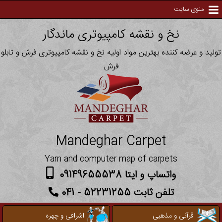
منوی سایت
نخ و نقشه کامپیوتری ماندگار
تولید و عرضه کننده بهترین مواد اولیه نخ و نقشه کامپیوتری فرش و تابلو
فرش
Mandeghar Carpet
Yarn and computer map of carpets
واتساپ و ایتا 09149655538
تلفن ثابت 52231255 - 041
قرآنی و مذهبی
اشرافی و چهره