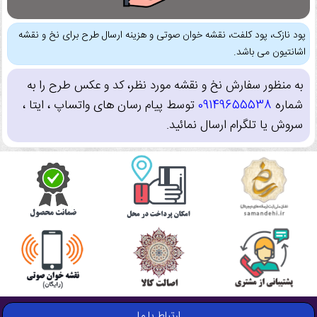
پود نازک، پود کلفت، نقشه خوان صوتی و هزینه ارسال طرح برای نخ و نقشه
اشانتیون می باشد.
به منظور سفارش نخ و نقشه مورد نظر، کد و عکس طرح را به
شماره
09149655538
توسط پیام رسان های واتساپ ، ایتا ،
سروش یا تلگرام ارسال نمائید.
ارتباط با ما