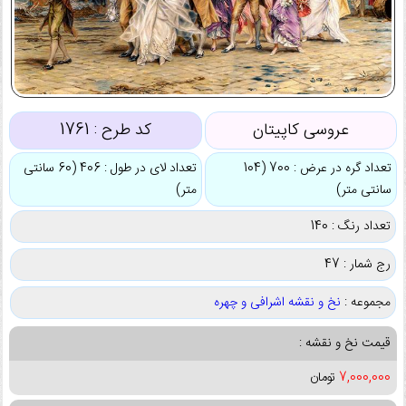
عروسی کاپیتان
کد طرح :
1761
تعداد گره در عرض : 700 (104
تعداد لای در طول : 406 (60 سانتی
سانتی متر)
متر)
تعداد رنگ : 140
رج شمار : 47
مجموعه :
نخ و نقشه اشرافی و چهره
قیمت نخ و نقشه :
7,000,000
تومان