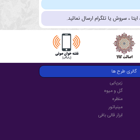
تا ، سروش یا تلگرام ارسال نمائید.
گالری طرح ها
زیرپایی
گل و میوه
منظره
مینیاتور
ابزار قالی بافی