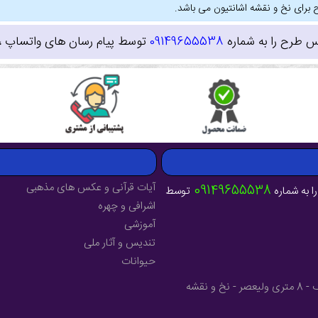
 برای نخ و نقشه اشانتیون می باشد.
س طرح را به شماره
09149655538
توسط پیام رسان های واتساپ ، ای
آیات قرآنی و عکس های مذهبی
09149655538
ا به شماره
توسط
اشرافی و چهره
آموزشی
تندیس و آثار ملی
حیوانات
آدرس : آذربایجان شرقی - شهرستان میانه - خیابان فرهنگ - 8 متری ولیعصر - نخ و نقشه