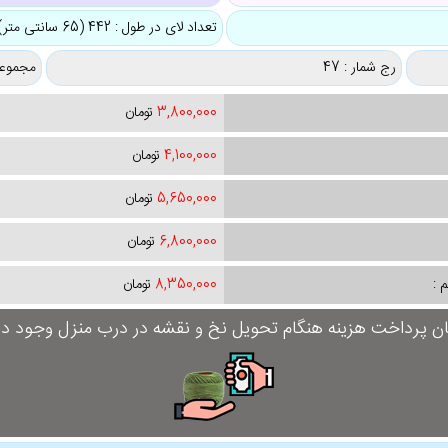
تعداد لای در طول : 442 (65 سانتی متر)
رج شمار : 47
مجموعه
3,800,000
تومان
4,100,000
تومان
5,650,000
تومان
6,800,000
تومان
 :
8,350,000
تومان
ان پرداخت هزینه هنگام تحویل نخ و نقشه در درب منزل وجود دار