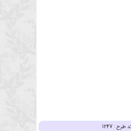
د طرح :
1247