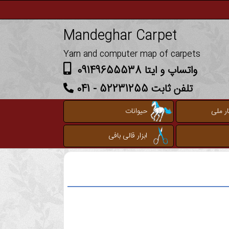
Mandeghar Carpet
Yarn and computer map of carpets
واتساپ و ایتا 09149655538
تلفن ثابت 52231255 - 041
ر ملی
حیوانات
ابزار قالی بافی