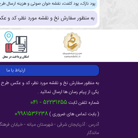
پود نازک، پود کلفت، نقشه خوان صوتی و هزینه ارسال طرح
به منظور سفارش نخ و نقشه مورد نظر، کد و عک
ارتباط با ما
به منظور سفارش نخ و نقشه مورد نظر، کد و عکس طرح ر
یکی از پیام رسان ها ارسال نمائید .
52231255 - 041
شماره تلفن ثابت
09981536238
( بابت تماس های ضروری )
ماندگار