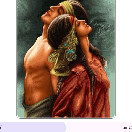
 ها
ک