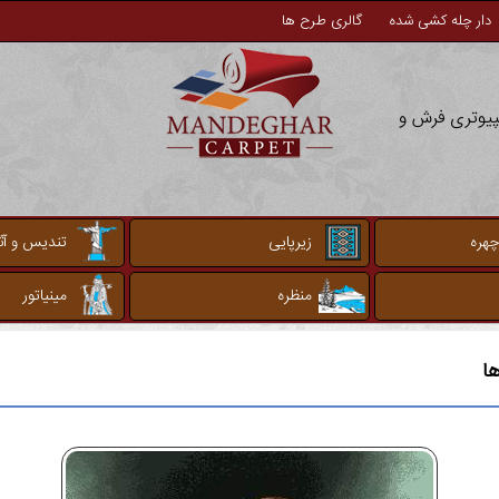
دار چله کشی شده
گالری طرح ها
مپیوتری فرش و
چهره
زیرپایی
تندیس و آثا
منظره
مینیاتور
ا