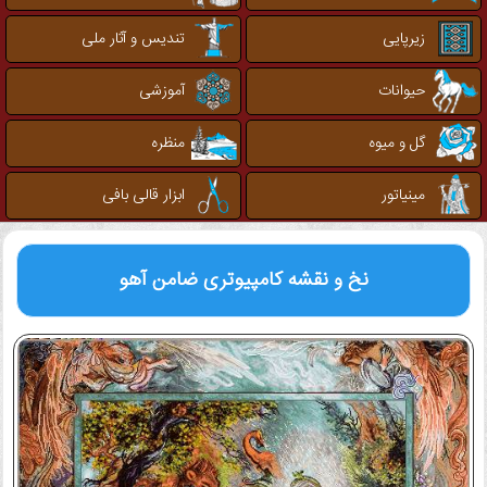
زیرپایی
تندیس و آثار ملی
حیوانات
آموزشی
گل و میوه
منظره
مینیاتور
ابزار قالی بافی
نخ و نقشه کامپیوتری
ضامن آهو