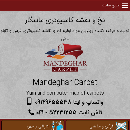
منوی سایت
نخ و نقشه کامپیوتری ماندگار
تولید و عرضه کننده بهترین مواد اولیه نخ و نقشه کامپیوتری فرش و تابلو
فرش
Mandeghar Carpet
Yarn and computer map of carpets
واتساپ و ایتا 09149655538
تلفن ثابت 52231255 - 041
قرآنی و مذهبی
اشرافی و چهره