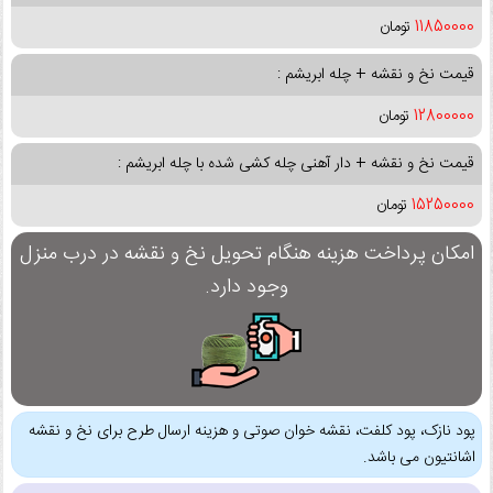
11850000
تومان
قیمت نخ و نقشه + چله ابریشم :
12800000
تومان
قیمت نخ و نقشه + دار آهنی چله کشی شده با چله ابریشم :
15250000
تومان
امکان پرداخت هزینه هنگام تحویل نخ و نقشه در درب منزل
وجود دارد.
پود نازک، پود کلفت، نقشه خوان صوتی و هزینه ارسال طرح برای نخ و نقشه
اشانتیون می باشد.