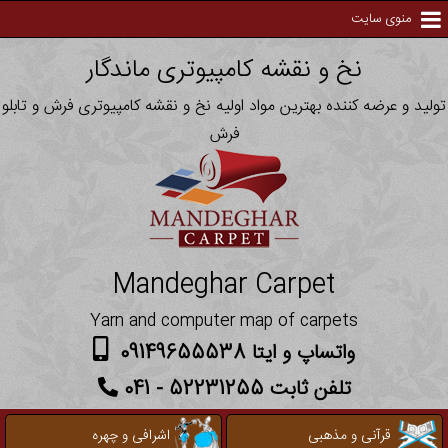
منوی سایت
نخ و نقشه کامپیوتری ماندگار
تولید و عرضه کننده بهترین مواد اولیه نخ و نقشه کامپیوتری فرش و تابلو
فرش
Mandeghar Carpet
Yarn and computer map of carpets
واتساپ و ایتا 09149655538
تلفن ثابت 52231255 - 041
قرآنی و مذهبی
اشرافی و چهره