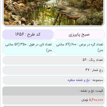
صبح پاییزی
کد طرح :
1656
تعداد گره در عرض : 600 (89 سانتی
تعداد لای در طول : 350 (52 سانتی
متر)
متر)
تعداد رنگ : 59
رج شمار : 47
مجموعه :
نخ و نقشه منظره
قیمت نخ و نقشه :
5,400,000
تومان