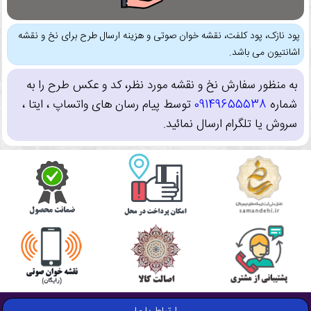
پود نازک، پود کلفت، نقشه خوان صوتی و هزینه ارسال طرح برای نخ و نقشه
اشانتیون می باشد.
به منظور سفارش نخ و نقشه مورد نظر، کد و عکس طرح را به
شماره
09149655538
توسط پیام رسان های واتساپ ، ایتا ،
سروش یا تلگرام ارسال نمائید.