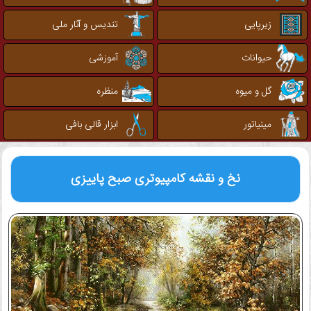
زیرپایی
تندیس و آثار ملی
حیوانات
آموزشی
گل و میوه
منظره
مینیاتور
ابزار قالی بافی
نخ و نقشه کامپیوتری
صبح پاییزی