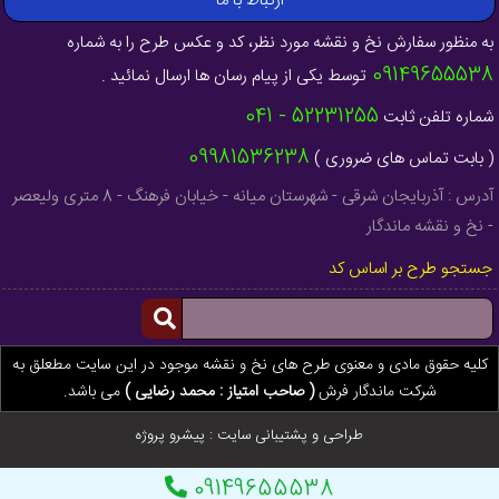
ارتباط با ما
به منظور سفارش نخ و نقشه مورد نظر، کد و عکس طرح را به شماره
09149655538
توسط یکی از پیام رسان ها ارسال نمائید .
52231255 - 041
شماره تلفن ثابت
09981536238
( بابت تماس های ضروری )
آدرس : آذربایجان شرقی - شهرستان میانه - خیابان فرهنگ - 8 متری ولیعصر
- نخ و نقشه ماندگار
جستجو طرح بر اساس کد
کلیه حقوق مادی و معنوی طرح های نخ و نقشه موجود در این سایت مطعلق به
شرکت ماندگار فرش
( صاحب امتیاز : محمد رضایی )
می باشد.
طراحی و پشتیبانی سایت :
پیشرو پروژه
09149655538