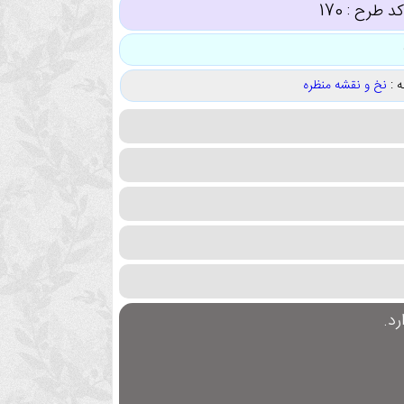
د طرح :
170
 :
نخ و نقشه منظره
د.