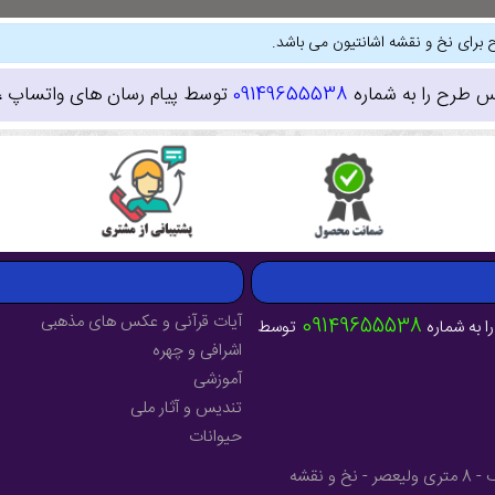
 برای نخ و نقشه اشانتیون می باشد.
س طرح را به شماره
09149655538
توسط پیام رسان های واتساپ ، ای
آیات قرآنی و عکس های مذهبی
09149655538
ا به شماره
توسط
اشرافی و چهره
آموزشی
تندیس و آثار ملی
حیوانات
آدرس : آذربایجان شرقی - شهرستان میانه - خیابان فرهنگ - 8 متری ولیعصر - نخ و نقشه