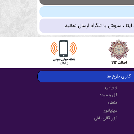
تا ، سروش یا تلگرام ارسال نمائید.
گالری طرح ها
زیرپایی
گل و میوه
منظره
مینیاتور
ابزار قالی بافی