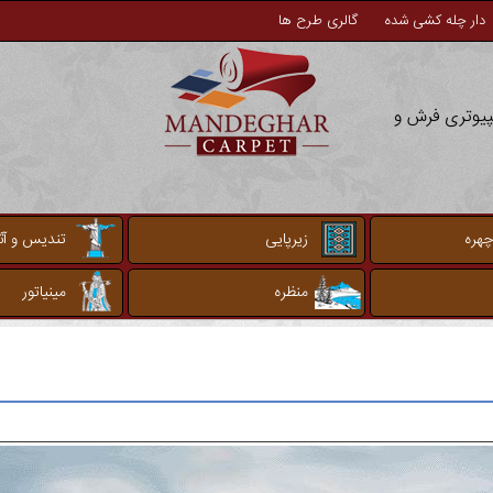
دار چله کشی شده
گالری طرح ها
مپیوتری فرش و
چهره
زیرپایی
تندیس و آثا
منظره
مینیاتور