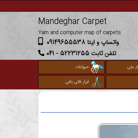
Mandeghar Carpet
Yarn and computer map of carpets
واتساپ و ایتا 09149655538
تلفن ثابت 52231255 - 041
ر ملی
حیوانات
ابزار قالی بافی