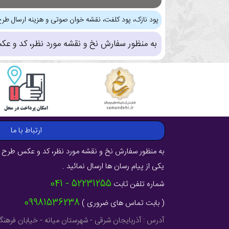
پود نازک، پود کلفت، نقشه خوان صوتی و هزینه ارسال طرح
به منظور سفارش نخ و نقشه مورد نظر، کد و عک
ارتباط با ما
به منظور سفارش نخ و نقشه مورد نظر، کد و عکس طرح ر
یکی از پیام رسان ها ارسال نمائید .
52231255 - 041
شماره تلفن ثابت
09981536238
( بابت تماس های ضروری )