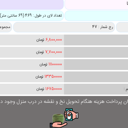
ک
تعداد لای در طول : 469 (69 سانتی متر)
رج شمار : 47
مجموعه
6,800,000
تومان
7,700,000
تومان
11100000
تومان
13350000
تومان
 :
16750000
تومان
ان پرداخت هزینه هنگام تحویل نخ و نقشه در درب منزل وجود دار