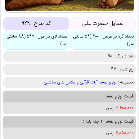
شمایل حضرت علی
کد طرح :
929
تعداد گره در عرض : 400 (59 سانتی
تعداد لای در طول : 597 (88 سانتی
متر)
متر)
تعداد رنگ : 90
رج شمار : 47
مجموعه :
نخ و نقشه آیات قرآنی و عکس های مذهبی
قیمت نخ و نقشه :
5,600,000
تومان
قیمت نخ و نقشه + چله پنبه :
6,050,000
تومان