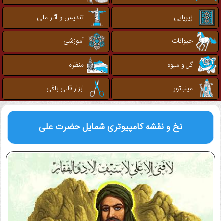
زیرپایی
تندیس و آثار ملی
حیوانات
آموزشی
گل و میوه
منظره
مینیاتور
ابزار قالی بافی
نخ و نقشه کامپیوتری
شمایل حضرت علی