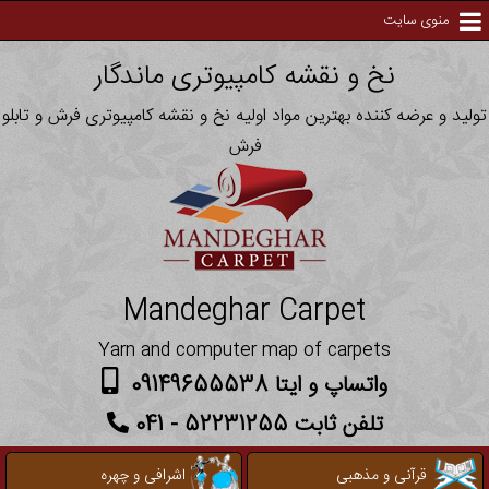
منوی سایت
نخ و نقشه کامپیوتری ماندگار
تولید و عرضه کننده بهترین مواد اولیه نخ و نقشه کامپیوتری فرش و تابلو
فرش
Mandeghar Carpet
Yarn and computer map of carpets
واتساپ و ایتا 09149655538
تلفن ثابت 52231255 - 041
قرآنی و مذهبی
اشرافی و چهره