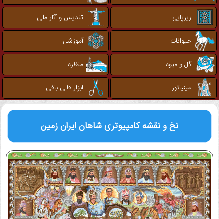
زیرپایی
تندیس و آثار ملی
حیوانات
آموزشی
گل و میوه
منظره
مینیاتور
ابزار قالی بافی
نخ و نقشه کامپیوتری
شاهان ایران زمین