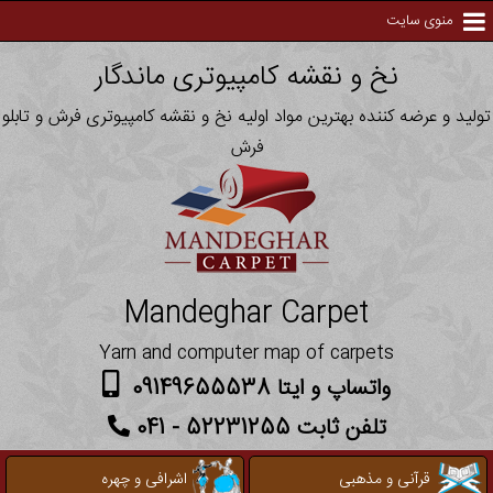
منوی سایت
نخ و نقشه کامپیوتری ماندگار
تولید و عرضه کننده بهترین مواد اولیه نخ و نقشه کامپیوتری فرش و تابلو
فرش
Mandeghar Carpet
Yarn and computer map of carpets
واتساپ و ایتا 09149655538
تلفن ثابت 52231255 - 041
قرآنی و مذهبی
اشرافی و چهره