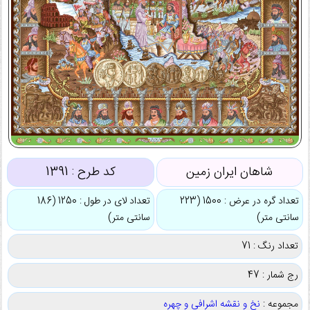
شاهان ایران زمین
کد طرح :
1391
تعداد گره در عرض : 1500 (223
تعداد لای در طول : 1250 (186
سانتی متر)
سانتی متر)
تعداد رنگ : 71
رج شمار : 47
مجموعه :
نخ و نقشه اشرافی و چهره