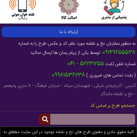
ارتباط با ما
به منظور سفارش نخ و نقشه مورد نظر، کد و عکس طرح را به شماره
09149655538
توسط یکی از پیام رسان ها ارسال نمائید .
52231255 - 041
شماره تلفن ثابت
09981536238
( بابت تماس های ضروری )
آدرس : آذربایجان شرقی - شهرستان میانه - خیابان فرهنگ - 8 متری ولیعصر
- نخ و نقشه ماندگار
جستجو طرح بر اساس کد
کلیه حقوق مادی و معنوی طرح های نخ و نقشه موجود در این سایت مطعلق به