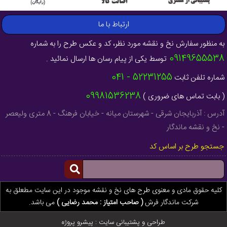
ارتباط با ما
به منظور سفارش نخ و نقشه مورد نظر، کد و عکس طرح را به شماره
09149655538
توسط یکی از پیام رسان ها ارسال نمائید .
52231255 - 041
شماره تلفن ثابت
09981536238
( بابت تماس های ضروری )
آدرس : آذربایجان شرقی - شهرستان میانه - خیابان فرهنگ - 8 متری ولیعصر
- نخ و نقشه ماندگار
جستجو طرح بر اساس کد
کلیه حقوق مادی و معنوی طرح های نخ و نقشه موجود در این سایت مطعلق به
شرکت ماندگار فرش
( صاحب امتیاز : محمد رضایی )
می باشد.
طراحی و پشتیبانی سایت :
پیشرو پروژه