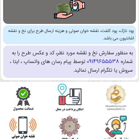
پود نازک، پود کلفت، نقشه خوان صوتی و هزینه ارسال طرح برای نخ و نقشه
اشانتیون می باشد.
به منظور سفارش نخ و نقشه مورد نظر، کد و عکس طرح را به
شماره
09149655538
توسط پیام رسان های واتساپ ، ایتا ،
سروش یا تلگرام ارسال نمائید.