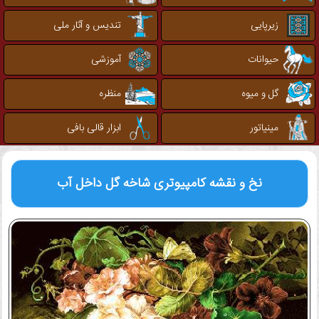
زیرپایی
تندیس و آثار ملی
حیوانات
آموزشی
گل و میوه
منظره
مینیاتور
ابزار قالی بافی
نخ و نقشه کامپیوتری
شاخه گل داخل آب