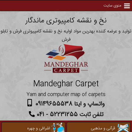
منوی سایت
نخ و نقشه کامپیوتری ماندگار
تولید و عرضه کننده بهترین مواد اولیه نخ و نقشه کامپیوتری فرش و تابلو
فرش
Mandeghar Carpet
Yarn and computer map of carpets
واتساپ و ایتا 09149655538
تلفن ثابت 52231255 - 041
قرآنی و مذهبی
اشرافی و چهره