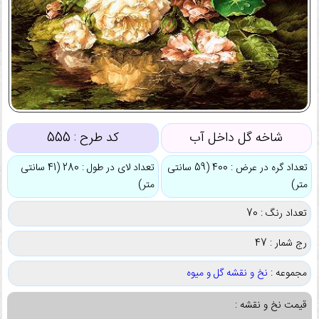
شاخه گل داخل آب
کد طرح :
555
تعداد گره در عرض : 400 (59 سانتی
تعداد لای در طول : 280 (41 سانتی
متر)
متر)
تعداد رنگ : 70
رج شمار : 47
مجموعه :
نخ و نقشه گل و میوه
قیمت نخ و نقشه :