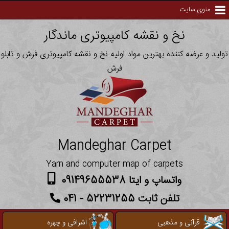
منوی سایت
نخ و نقشه کامپیوتری ماندگار
تولید و عرضه کننده بهترین مواد اولیه نخ و نقشه کامپیوتری فرش و تابلو
فرش
Mandeghar Carpet
Yarn and computer map of carpets
واتساپ و ایتا 09149655538
تلفن ثابت 52231255 - 041
قرآنی و مذهبی
اشرافی و چهره