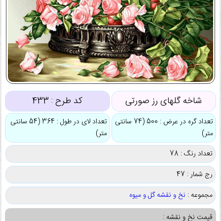
شاخه گلهای رز صورتی
کد طرح :
433
تعداد گره در عرض : 500 (74 سانتی
تعداد لای در طول : 364 (54 سانتی
متر)
متر)
تعداد رنگ : 78
رج شمار : 47
مجموعه :
نخ و نقشه گل و میوه
قیمت نخ و نقشه :