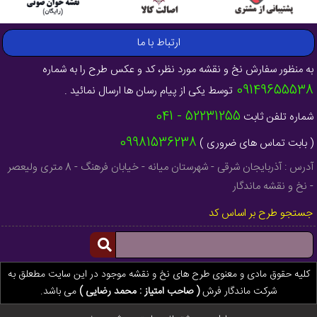
ارتباط با ما
به منظور سفارش نخ و نقشه مورد نظر، کد و عکس طرح را به شماره
09149655538
توسط یکی از پیام رسان ها ارسال نمائید .
52231255 - 041
شماره تلفن ثابت
09981536238
( بابت تماس های ضروری )
آدرس : آذربایجان شرقی - شهرستان میانه - خیابان فرهنگ - 8 متری ولیعصر
- نخ و نقشه ماندگار
جستجو طرح بر اساس کد
کلیه حقوق مادی و معنوی طرح های نخ و نقشه موجود در این سایت مطعلق به
شرکت ماندگار فرش
( صاحب امتیاز : محمد رضایی )
می باشد.