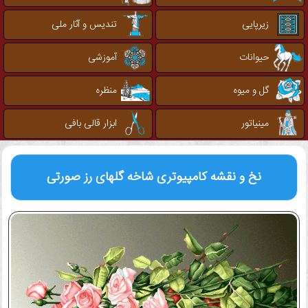
زیرپایی
تندیس و آثار ملی
حیوانات
آموزشی
گل و میوه
منظره
مینیاتور
ابزار قالی بافی
نخ و نقشه کامپیوتری
شاخه گلهای رز صورتی