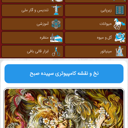
زیرپایی
تندیس و آثار ملی
حیوانات
آموزشی
گل و میوه
منظره
مینیاتور
ابزار قالی بافی
نخ و نقشه کامپیوتری
سپیده صبح