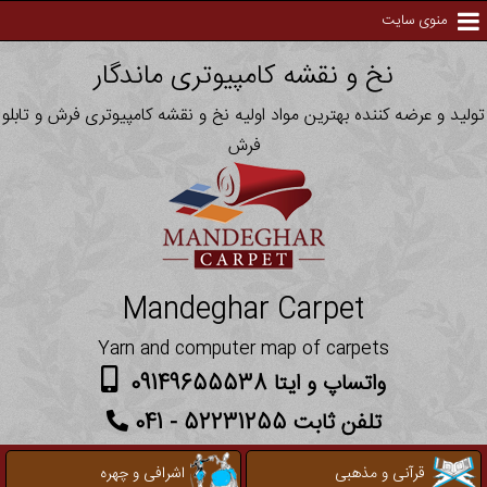
منوی سایت
نخ و نقشه کامپیوتری ماندگار
تولید و عرضه کننده بهترین مواد اولیه نخ و نقشه کامپیوتری فرش و تابلو
فرش
Mandeghar Carpet
Yarn and computer map of carpets
واتساپ و ایتا 09149655538
تلفن ثابت 52231255 - 041
قرآنی و مذهبی
اشرافی و چهره