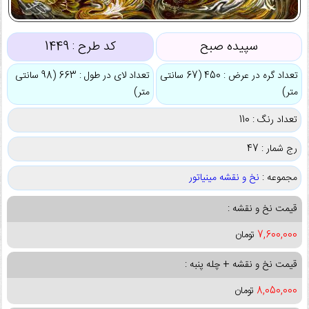
سپیده صبح
کد طرح :
1449
تعداد گره در عرض : 450 (67 سانتی
تعداد لای در طول : 663 (98 سانتی
متر)
متر)
تعداد رنگ : 110
رج شمار : 47
مجموعه :
نخ و نقشه مینیاتور
قیمت نخ و نقشه :
7,600,000
تومان
قیمت نخ و نقشه + چله پنبه :
8,050,000
تومان