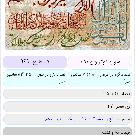
سوره کوثر وان یکاد
کد طرح :
969
تعداد گره در عرض : 480 (71 سانتی
تعداد لای در طول : 350 (52 سانتی
متر)
متر)
تعداد رنگ : 35
رج شمار : 47
مجموعه :
نخ و نقشه آیات قرآنی و عکس های مذهبی
قیمت نخ و نقشه :