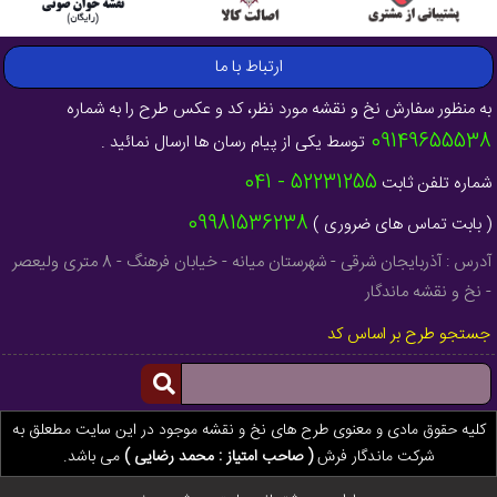
ارتباط با ما
به منظور سفارش نخ و نقشه مورد نظر، کد و عکس طرح را به شماره
09149655538
توسط یکی از پیام رسان ها ارسال نمائید .
52231255 - 041
شماره تلفن ثابت
09981536238
( بابت تماس های ضروری )
آدرس : آذربایجان شرقی - شهرستان میانه - خیابان فرهنگ - 8 متری ولیعصر
- نخ و نقشه ماندگار
جستجو طرح بر اساس کد
کلیه حقوق مادی و معنوی طرح های نخ و نقشه موجود در این سایت مطعلق به
شرکت ماندگار فرش
( صاحب امتیاز : محمد رضایی )
می باشد.