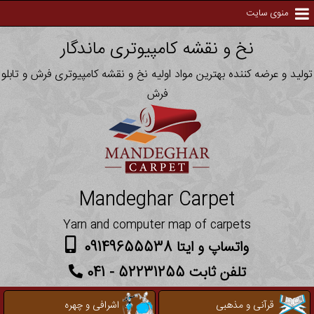
منوی سایت
نخ و نقشه کامپیوتری ماندگار
تولید و عرضه کننده بهترین مواد اولیه نخ و نقشه کامپیوتری فرش و تابلو
فرش
Mandeghar Carpet
Yarn and computer map of carpets
واتساپ و ایتا 09149655538
تلفن ثابت 52231255 - 041
قرآنی و مذهبی
اشرافی و چهره