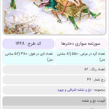
سورتمه سواری دخترها
کد طرح :
1468
تعداد گره در عرض : 550 (81 سانتی
تعداد لای در طول : 380 (56 سانتی
متر)
متر)
تعداد رنگ : 82
رج شمار : 47
مجموعه :
نخ و نقشه اشرافی و چهره
قیمت نخ و نقشه :