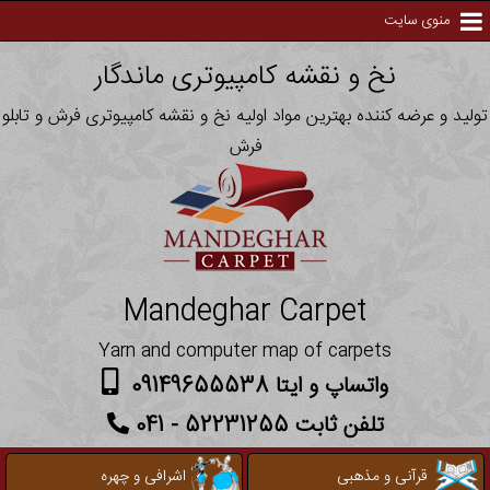
منوی سایت
نخ و نقشه کامپیوتری ماندگار
تولید و عرضه کننده بهترین مواد اولیه نخ و نقشه کامپیوتری فرش و تابلو
فرش
Mandeghar Carpet
Yarn and computer map of carpets
واتساپ و ایتا 09149655538
تلفن ثابت 52231255 - 041
قرآنی و مذهبی
اشرافی و چهره