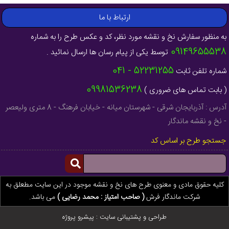
ارتباط با ما
به منظور سفارش نخ و نقشه مورد نظر، کد و عکس طرح را به شماره
09149655538
توسط یکی از پیام رسان ها ارسال نمائید .
52231255 - 041
شماره تلفن ثابت
09981536238
( بابت تماس های ضروری )
آدرس : آذربایجان شرقی - شهرستان میانه - خیابان فرهنگ - 8 متری ولیعصر
- نخ و نقشه ماندگار
جستجو طرح بر اساس کد
کلیه حقوق مادی و معنوی طرح های نخ و نقشه موجود در این سایت مطعلق به
شرکت ماندگار فرش
( صاحب امتیاز : محمد رضایی )
می باشد.
طراحی و پشتیبانی سایت :
پیشرو پروژه