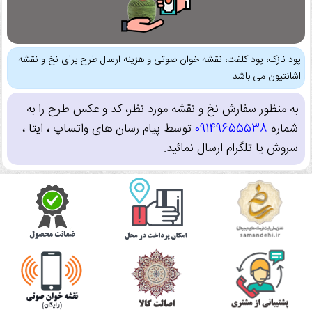
پود نازک، پود کلفت، نقشه خوان صوتی و هزینه ارسال طرح برای نخ و نقشه
اشانتیون می باشد.
به منظور سفارش نخ و نقشه مورد نظر، کد و عکس طرح را به
شماره
09149655538
توسط پیام رسان های واتساپ ، ایتا ،
سروش یا تلگرام ارسال نمائید.