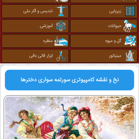
زیرپایی
تندیس و آثار ملی
حیوانات
آموزشی
گل و میوه
منظره
مینیاتور
ابزار قالی بافی
نخ و نقشه کامپیوتری
سورتمه سواری دخترها