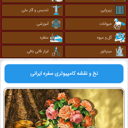
زیرپایی
تندیس و آثار ملی
حیوانات
آموزشی
گل و میوه
منظره
مینیاتور
ابزار قالی بافی
نخ و نقشه کامپیوتری
سفره ایرانی