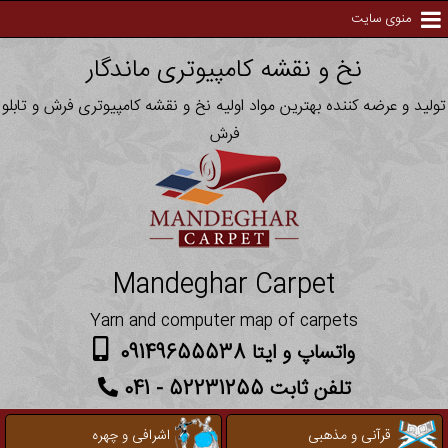
منوی سایت
نخ و نقشه کامپیوتری ماندگار
تولید و عرضه کننده بهترین مواد اولیه نخ و نقشه کامپیوتری فرش و تابلو
فرش
Mandeghar Carpet
Yarn and computer map of carpets
واتساپ و ایتا 09149655538
تلفن ثابت 52231255 - 041
قرآنی و مذهبی
اشرافی و چهره