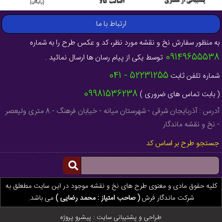
ارتباط با ما
به منظور سفارش نخ و نقشه مورد نظر، کد و عکس طرح را به شماره
09149655538
توسط یکی از پیام رسان ها ارسال نمائید .
52231255 - 041
شماره تلفن ثابت
09981536238
( بابت تماس های ضروری )
آدرس : آذربایجان شرقی - شهرستان میانه - خیابان فرهنگ - 8 متری ولیعصر
- نخ و نقشه ماندگار
جستجو طرح بر اساس کد
کلیه حقوق مادی و معنوی طرح های نخ و نقشه موجود در این سایت مطعلق به
شرکت ماندگار فرش
( صاحب امتیاز : محمد رضایی )
می باشد.
طراحی و پشتیبانی سایت :
پیشرو پروژه