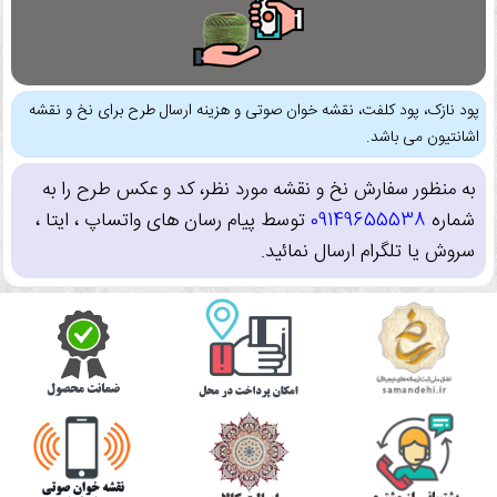
پود نازک، پود کلفت، نقشه خوان صوتی و هزینه ارسال طرح برای نخ و نقشه
اشانتیون می باشد.
به منظور سفارش نخ و نقشه مورد نظر، کد و عکس طرح را به
شماره
09149655538
توسط پیام رسان های واتساپ ، ایتا ،
سروش یا تلگرام ارسال نمائید.