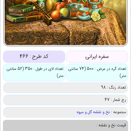
سفره ایرانی
کد طرح :
466
تعداد گره در عرض : 500 (74 سانتی
تعداد لای در طول : 350 (52 سانتی
متر)
متر)
تعداد رنگ : 98
رج شمار : 47
مجموعه :
نخ و نقشه گل و میوه
قیمت نخ و نقشه :