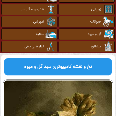
زیرپایی
تندیس و آثار ملی
حیوانات
آموزشی
گل و میوه
منظره
مینیاتور
ابزار قالی بافی
نخ و نقشه کامپیوتری
سبد گل و میوه