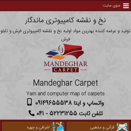
منوی سایت
نخ و نقشه کامپیوتری ماندگار
تولید و عرضه کننده بهترین مواد اولیه نخ و نقشه کامپیوتری فرش و تابلو
فرش
Mandeghar Carpet
Yarn and computer map of carpets
واتساپ و ایتا 09149655538
تلفن ثابت 52231255 - 041
قرآنی و مذهبی
اشرافی و چهره