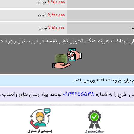
4,450,000
تومان
5,600,000
تومان
 :
7,150,000
تومان
ان پرداخت هزینه هنگام تحویل نخ و نقشه در درب منزل وجود دار
 برای نخ و نقشه اشانتیون می باشد.
س طرح را به شماره
09149655538
توسط پیام رسان های واتساپ ، ای