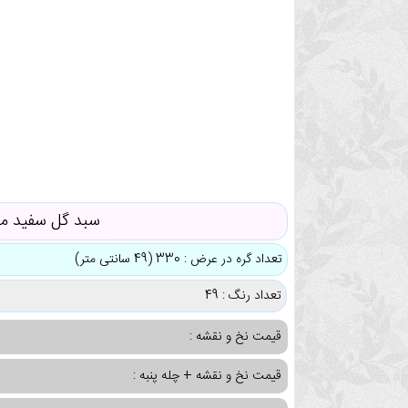
سبد گل سفید می
تعداد گره در عرض : 330 (49 سانتی متر)
تعداد رنگ : 49
قیمت نخ و نقشه :
قیمت نخ و نقشه + چله پنبه :