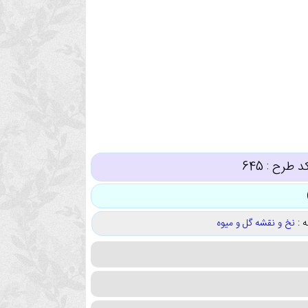
د طرح :
645
 :
نخ و نقشه گل و میوه