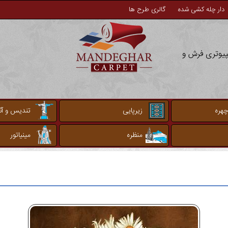
دار چله کشی شده
گالری طرح ها
مپیوتری فرش و
چهره
زیرپایی
تندیس و آثا
منظره
مینیاتور