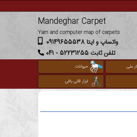
Mandeghar Carpet
Yarn and computer map of carpets
واتساپ و ایتا 09149655538
تلفن ثابت 52231255 - 041
ر ملی
حیوانات
ابزار قالی بافی