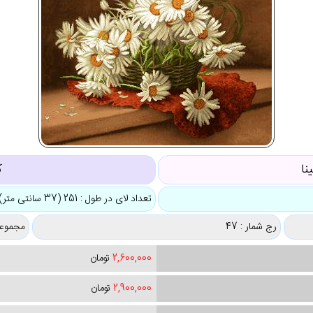
نا
ک
تعداد لای در طول : 251 (37 سانتی متر)
رج شمار : 47
مجموعه
2,600,000
تومان
2,900,000
تومان