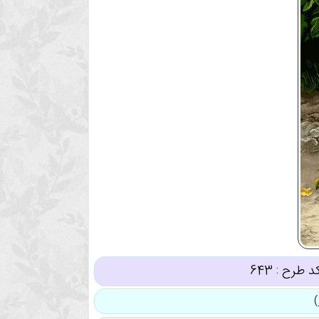
د طرح :
643