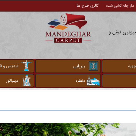
دار چله کشی شده
گالری طرح ها
مپیوتری فرش و
چهره
زیرپایی
تندیس و آثا
منظره
مینیاتور