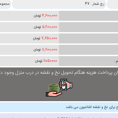
رج شمار : 47
مجموعه
4,600,000
تومان
5,200,000
تومان
7,650,000
تومان
8,600,000
تومان
 :
11050000
تومان
ان پرداخت هزینه هنگام تحویل نخ و نقشه در درب منزل وجود دار
 برای نخ و نقشه اشانتیون می باشد.