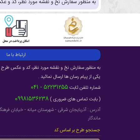
به منظور سفارش نخ و نقشه مورد نظر، کد و عک
ارتباط با ما
به منظور سفارش نخ و نقشه مورد نظر، کد و عکس طرح ر
یکی از پیام رسان ها ارسال نمائید .
52231255 - 041
شماره تلفن ثابت
09981536238
( بابت تماس های ضروری )
ماندگار
جستجو طرح بر اساس کد