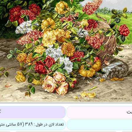
عت
ک
تعداد لای در طول : 389 (57 سانتی متر)