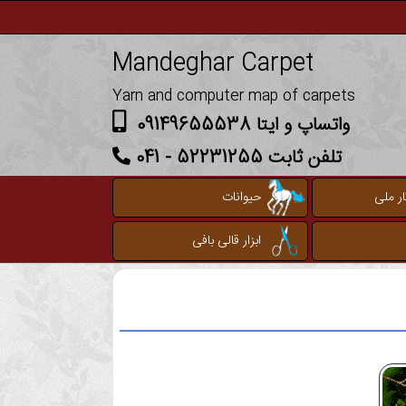
Mandeghar Carpet
Yarn and computer map of carpets
واتساپ و ایتا 09149655538
تلفن ثابت 52231255 - 041
ر ملی
حیوانات
ابزار قالی بافی