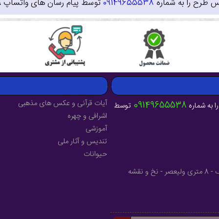
س طرح را به شماره
09149655538
توسط پیام رسان های واتساپ ، ای
آیات قرآنی و عکس های مذهبی
09149655538
ا به شماره
توسط
اشرافی و چهره
آموزشی
تندیس و آثار ملی
حیوانات
آدرس : آذربایجان شرقی - شهرستان میانه - خیابان فرهنگ - 8 متری ولیعصر - نخ و نقشه