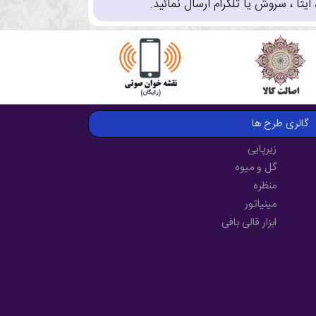
تا ، سروش یا تلگرام ارسال نمائید.
گالری طرح ها
زیرپایی
گل و میوه
منظره
مینیاتور
ابزار قالی بافی