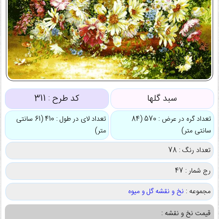
سبد گلها
کد طرح :
311
تعداد گره در عرض : 570 (84
تعداد لای در طول : 410 (61 سانتی
سانتی متر)
متر)
تعداد رنگ : 78
رج شمار : 47
مجموعه :
نخ و نقشه گل و میوه
قیمت نخ و نقشه :