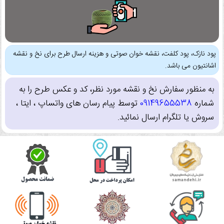
پود نازک، پود کلفت، نقشه خوان صوتی و هزینه ارسال طرح برای نخ و نقشه
اشانتیون می باشد.
به منظور سفارش نخ و نقشه مورد نظر، کد و عکس طرح را به
شماره
09149655538
توسط پیام رسان های واتساپ ، ایتا ،
سروش یا تلگرام ارسال نمائید.