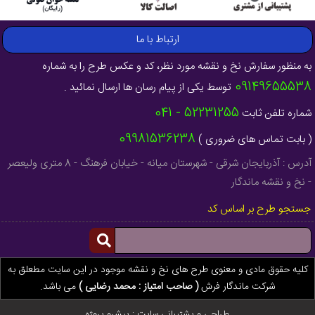
ارتباط با ما
به منظور سفارش نخ و نقشه مورد نظر، کد و عکس طرح را به شماره
09149655538
توسط یکی از پیام رسان ها ارسال نمائید .
52231255 - 041
شماره تلفن ثابت
09981536238
( بابت تماس های ضروری )
آدرس : آذربایجان شرقی - شهرستان میانه - خیابان فرهنگ - 8 متری ولیعصر
- نخ و نقشه ماندگار
جستجو طرح بر اساس کد
کلیه حقوق مادی و معنوی طرح های نخ و نقشه موجود در این سایت مطعلق به
شرکت ماندگار فرش
( صاحب امتیاز : محمد رضایی )
می باشد.
طراحی و پشتیبانی سایت :
پیشرو پروژه