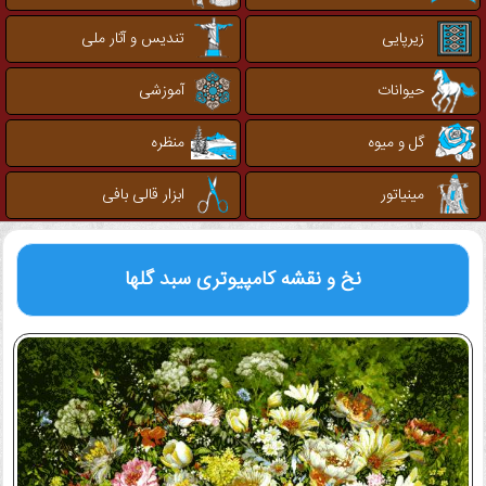
زیرپایی
تندیس و آثار ملی
حیوانات
آموزشی
گل و میوه
منظره
مینیاتور
ابزار قالی بافی
نخ و نقشه کامپیوتری
سبد گلها