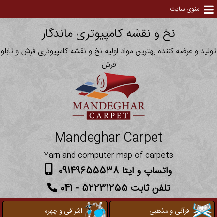
منوی سایت
نخ و نقشه کامپیوتری ماندگار
تولید و عرضه کننده بهترین مواد اولیه نخ و نقشه کامپیوتری فرش و تابلو
فرش
Mandeghar Carpet
Yarn and computer map of carpets
واتساپ و ایتا 09149655538
تلفن ثابت 52231255 - 041
قرآنی و مذهبی
اشرافی و چهره