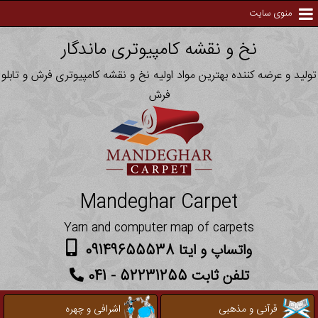
منوی سایت
نخ و نقشه کامپیوتری ماندگار
تولید و عرضه کننده بهترین مواد اولیه نخ و نقشه کامپیوتری فرش و تابلو
فرش
Mandeghar Carpet
Yarn and computer map of carpets
واتساپ و ایتا 09149655538
تلفن ثابت 52231255 - 041
قرآنی و مذهبی
اشرافی و چهره