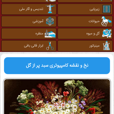
زیرپایی
تندیس و آثار ملی
حیوانات
آموزشی
گل و میوه
منظره
مینیاتور
ابزار قالی بافی
نخ و نقشه کامپیوتری
سبد پر از گل