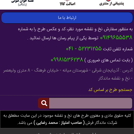
ارتباط با ما
به منظور سفارش نخ و نقشه مورد نظر، کد و عکس طرح را به شماره
09149655538
توسط یکی از پیام رسان ها ارسال نمائید .
52231255 - 041
شماره تلفن ثابت
09981536238
( بابت تماس های ضروری )
آدرس : آذربایجان شرقی - شهرستان میانه - خیابان فرهنگ - 8 متری ولیعصر
- نخ و نقشه ماندگار
جستجو طرح بر اساس کد
کلیه حقوق مادی و معنوی طرح های نخ و نقشه موجود در این سایت مطعلق به
شرکت ماندگار فرش
( صاحب امتیاز : محمد رضایی )
می باشد.