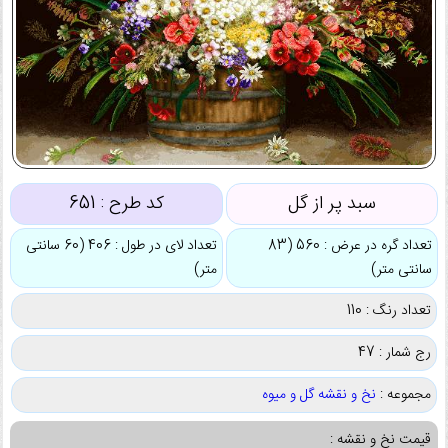
سبد پر از گل
کد طرح :
651
تعداد گره در عرض : 560 (83
تعداد لای در طول : 406 (60 سانتی
سانتی متر)
متر)
تعداد رنگ : 110
رج شمار : 47
مجموعه :
نخ و نقشه گل و میوه
قیمت نخ و نقشه :