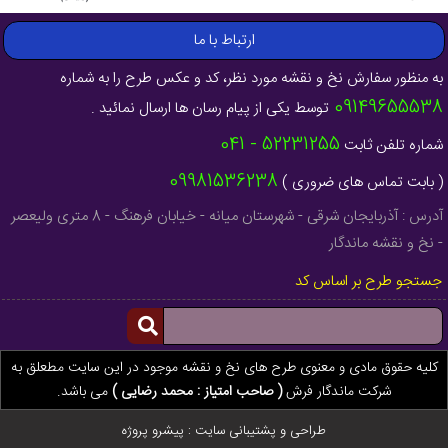
ارتباط با ما
به منظور سفارش نخ و نقشه مورد نظر، کد و عکس طرح را به شماره
09149655538
توسط یکی از پیام رسان ها ارسال نمائید .
52231255 - 041
شماره تلفن ثابت
09981536238
( بابت تماس های ضروری )
آدرس : آذربایجان شرقی - شهرستان میانه - خیابان فرهنگ - 8 متری ولیعصر
- نخ و نقشه ماندگار
جستجو طرح بر اساس کد
کلیه حقوق مادی و معنوی طرح های نخ و نقشه موجود در این سایت مطعلق به
شرکت ماندگار فرش
( صاحب امتیاز : محمد رضایی )
می باشد.
طراحی و پشتیبانی سایت :
پیشرو پروژه