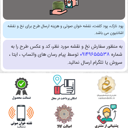
پود نازک، پود کلفت، نقشه خوان صوتی و هزینه ارسال طرح برای نخ و نقشه
اشانتیون می باشد.
به منظور سفارش نخ و نقشه مورد نظر، کد و عکس طرح را به
شماره
09149655538
توسط پیام رسان های واتساپ ، ایتا ،
سروش یا تلگرام ارسال نمائید.