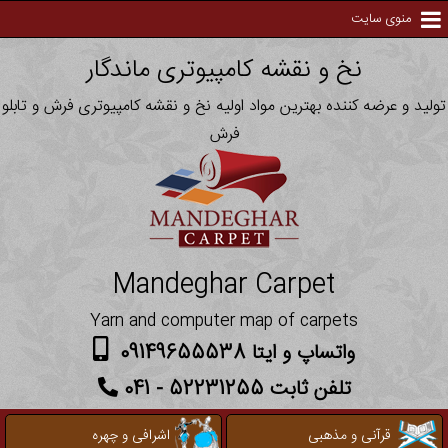
منوی سایت
نخ و نقشه کامپیوتری ماندگار
تولید و عرضه کننده بهترین مواد اولیه نخ و نقشه کامپیوتری فرش و تابلو
فرش
Mandeghar Carpet
Yarn and computer map of carpets
واتساپ و ایتا 09149655538
تلفن ثابت 52231255 - 041
قرآنی و مذهبی
اشرافی و چهره