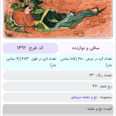
ساقی و نوازنده
کد طرح :
1492
تعداد گره در عرض : 710 (105 سانتی
تعداد لای در طول : 483 (71 سانتی
متر)
متر)
تعداد رنگ : 63
رج شمار : 47
مجموعه :
نخ و نقشه مینیاتور
قیمت نخ و نقشه :