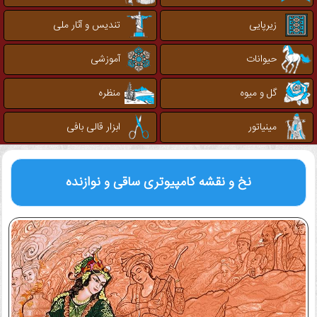
زیرپایی
تندیس و آثار ملی
حیوانات
آموزشی
گل و میوه
منظره
مینیاتور
ابزار قالی بافی
نخ و نقشه کامپیوتری
ساقی و نوازنده