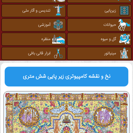
زیرپایی
تندیس و آثار ملی
حیوانات
آموزشی
گل و میوه
منظره
مینیاتور
ابزار قالی بافی
نخ و نقشه کامپیوتری
زیر پایی شش متری