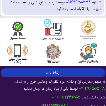
شماره
09149655538
توسط پیام رسان های واتساپ ، ایتا ،
سروش یا تلگرام ارسال نمائید.
ارتباط با ما
به منظور سفارش نخ و نقشه مورد نظر، کد و عکس طرح را به شماره
09149655538
توسط یکی از پیام رسان ها ارسال نمائید .
52231255 - 041
شماره تلفن ثابت