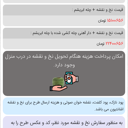
قیمت نخ و نقشه + چله ابریشم :
15100656
تومان
قیمت نخ و نقشه + دار آهنی چله کشی شده با چله ابریشم :
22400656
تومان
امکان پرداخت هزینه هنگام تحویل نخ و نقشه در درب منزل
وجود دارد.
پود نازک، پود کلفت، نقشه خوان صوتی و هزینه ارسال طرح برای نخ و نقشه
اشانتیون می باشد.
به منظور سفارش نخ و نقشه مورد نظر، کد و عکس طرح را به