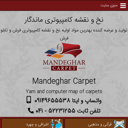
منوی سایت
نخ و نقشه کامپیوتری ماندگار
تولید و عرضه کننده بهترین مواد اولیه نخ و نقشه کامپیوتری فرش و تابلو
فرش
Mandeghar Carpet
Yarn and computer map of carpets
واتساپ و ایتا 09149655538
تلفن ثابت 52231255 - 041
قرآنی و مذهبی
اشرافی و چهره