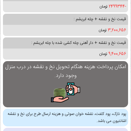
-2499344
تومان
قیمت نخ و نقشه + چله ابریشم :
3,200,656
تومان
قیمت نخ و نقشه + دار آهنی چله کشی شده با چله ابریشم :
9,400,656
تومان
امکان پرداخت هزینه هنگام تحویل نخ و نقشه در درب منزل
وجود دارد.
پود نازک، پود کلفت، نقشه خوان صوتی و هزینه ارسال طرح برای نخ و نقشه
اشانتیون می باشد.