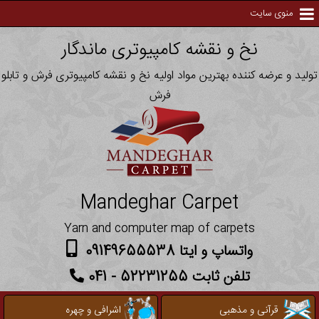
منوی سایت
نخ و نقشه کامپیوتری ماندگار
تولید و عرضه کننده بهترین مواد اولیه نخ و نقشه کامپیوتری فرش و تابلو
فرش
Mandeghar Carpet
Yarn and computer map of carpets
واتساپ و ایتا 09149655538
تلفن ثابت 52231255 - 041
قرآنی و مذهبی
اشرافی و چهره