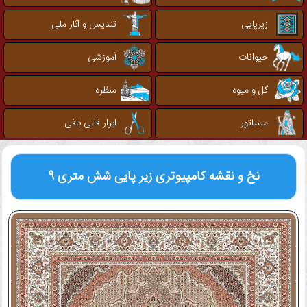
زیرپایی
تندیس و آثار ملی
حیوانات
آموزشی
گل و میوه
منظره
مینیاتور
ابزار قالی بافی
نخ و نقشه کامپیوتری
زیر پایی شش متری 9