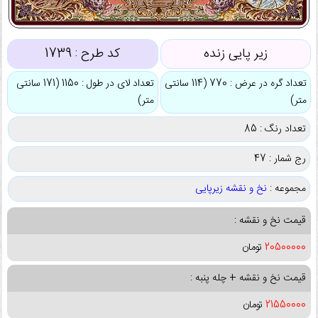
زیر پایی زنده
کد طرح :
1739
تعداد گره در عرض : 770 (114 سانتی
تعداد لای در طول : 1150 (171 سانتی
متر)
متر)
تعداد رنگ : 85
رج شمار : 47
مجموعه :
نخ و نقشه زیرپایی
قیمت نخ و نقشه :
20500000
تومان
قیمت نخ و نقشه + چله پنبه :
21550000
تومان