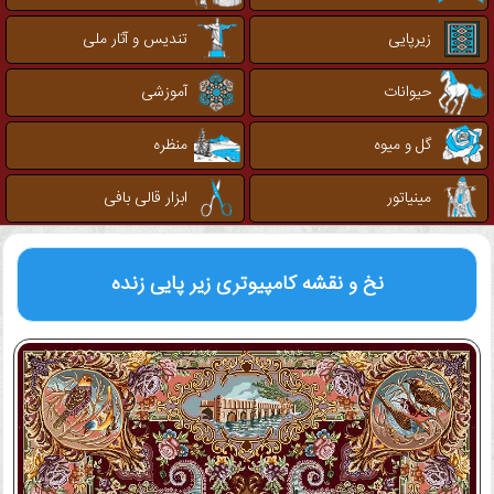
زیرپایی
تندیس و آثار ملی
حیوانات
آموزشی
گل و میوه
منظره
مینیاتور
ابزار قالی بافی
نخ و نقشه کامپیوتری
زیر پایی زنده