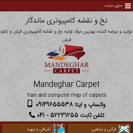
منوی سایت
نخ و نقشه کامپیوتری ماندگار
تولید و عرضه کننده بهترین مواد اولیه نخ و نقشه کامپیوتری فرش و تابلو
فرش
Mandeghar Carpet
Yarn and computer map of carpets
واتساپ و ایتا 09149655538
تلفن ثابت 52231255 - 041
قرآنی و مذهبی
اشرافی و چهره