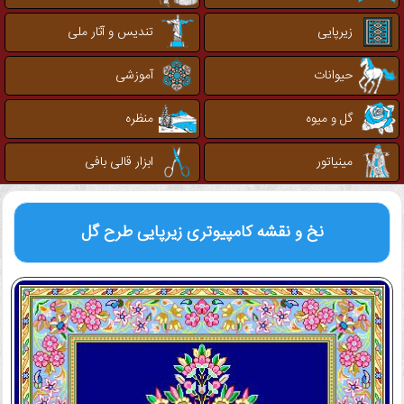
زیرپایی
تندیس و آثار ملی
حیوانات
آموزشی
گل و میوه
منظره
مینیاتور
ابزار قالی بافی
نخ و نقشه کامپیوتری
زیرپایی طرح گل