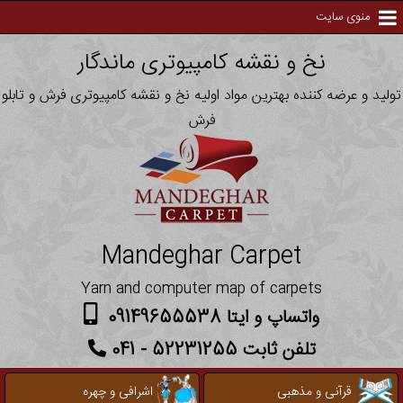
منوی سایت
نخ و نقشه کامپیوتری ماندگار
تولید و عرضه کننده بهترین مواد اولیه نخ و نقشه کامپیوتری فرش و تابلو
فرش
Mandeghar Carpet
Yarn and computer map of carpets
واتساپ و ایتا 09149655538
تلفن ثابت 52231255 - 041
قرآنی و مذهبی
اشرافی و چهره