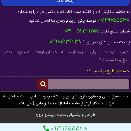
ارتباط با ما
به منظور سفارش نخ و نقشه مورد نظر، کد و عکس طرح را به شماره
09149655538
توسط یکی از پیام رسان ها ارسال نمائید .
52231255 - 041
شماره تلفن ثابت
09981536238
( بابت تماس های ضروری )
آدرس : آذربایجان شرقی - شهرستان میانه - خیابان فرهنگ - 8 متری ولیعصر
- نخ و نقشه ماندگار
جستجو طرح بر اساس کد
کلیه حقوق مادی و معنوی طرح های نخ و نقشه موجود در این سایت مطعلق به
شرکت ماندگار فرش
( صاحب امتیاز : محمد رضایی )
می باشد.
طراحی و پشتیبانی سایت :
پیشرو پروژه
09149655538