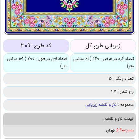
زیرپایی طرح گل
کد طرح :
309
تعداد گره در عرض : 420 (62 سانتی
تعداد لای در طول : 700 (104 سانتی
متر)
متر)
تعداد رنگ : 16
رج شمار : 47
مجموعه :
نخ و نقشه زیرپایی
قیمت نخ و نقشه :
6,400,000
تومان