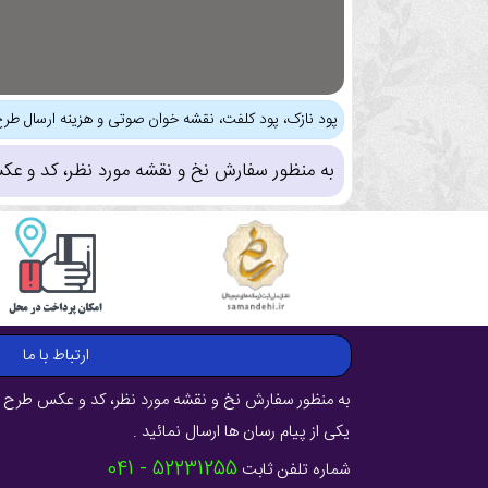
پود نازک، پود کلفت، نقشه خوان صوتی و هزینه ارسال طرح
به منظور سفارش نخ و نقشه مورد نظر، کد و عک
ارتباط با ما
به منظور سفارش نخ و نقشه مورد نظر، کد و عکس طرح ر
یکی از پیام رسان ها ارسال نمائید .
52231255 - 041
شماره تلفن ثابت