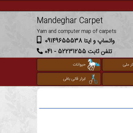
Mandeghar Carpet
Yarn and computer map of carpets
واتساپ و ایتا 09149655538
تلفن ثابت 52231255 - 041
ر ملی
حیوانات
ابزار قالی بافی