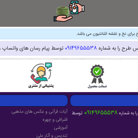
 برای نخ و نقشه اشانتیون می باشد.
س طرح را به شماره
09149655538
توسط پیام رسان های واتساپ ، ای
آیات قرآنی و عکس های مذهبی
09149655538
ا به شماره
توسط
اشرافی و چهره
آموزشی
تندیس و آثار ملی