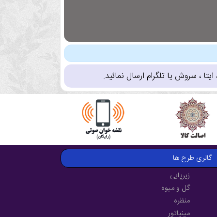
تا ، سروش یا تلگرام ارسال نمائید.
گالری طرح ها
زیرپایی
گل و میوه
منظره
مینیاتور