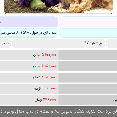
ک
تعداد لای در طول : 540 (80 سانتی متر)
رج شمار : 47
مجموعه
5,600,000
تومان
6,050,000
تومان
8,050,000
تومان
9,460,000
تومان
 :
11460000
تومان
ان پرداخت هزینه هنگام تحویل نخ و نقشه در درب منزل وجود دار