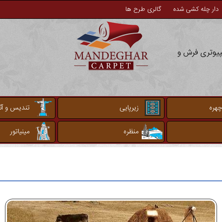
دار چله کشی شده
گالری طرح ها
مپیوتری فرش و
چهره
زیرپایی
تندیس و آثا
منظره
مینیاتور