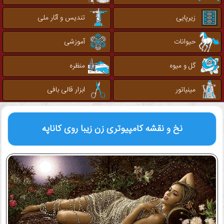
زیرپایی
تندیس و آثار ملی
حیوانات
آموزشی
گل و میوه
منظره
مینیاتور
ابزار قالی بافی
نخ و نقشه کامپیوتری
زن زیبا روی کاناپه