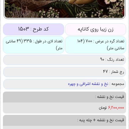
زن زیبا روی کاناپه
کد طرح :
1503
تعداد گره در عرض : 700 (104
تعداد لای در طول : 335 (49 سانتی
سانتی متر)
متر)
تعداد رنگ : 90
رج شمار : 47
مجموعه :
نخ و نقشه اشرافی و چهره
قیمت نخ و نقشه :
6,200,000
تومان
قیمت نخ و نقشه + چله پنبه :