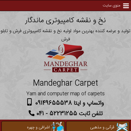
منوی سایت
نخ و نقشه کامپیوتری ماندگار
تولید و عرضه کننده بهترین مواد اولیه نخ و نقشه کامپیوتری فرش و تابلو
فرش
Mandeghar Carpet
Yarn and computer map of carpets
واتساپ و ایتا 09149655538
تلفن ثابت 52231255 - 041
قرآنی و مذهبی
اشرافی و چهره