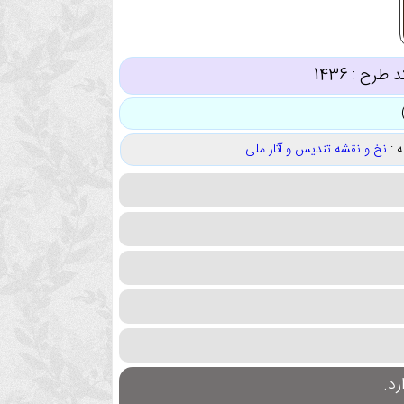
د طرح :
1436
 :
نخ و نقشه تندیس و آثار ملی
د.