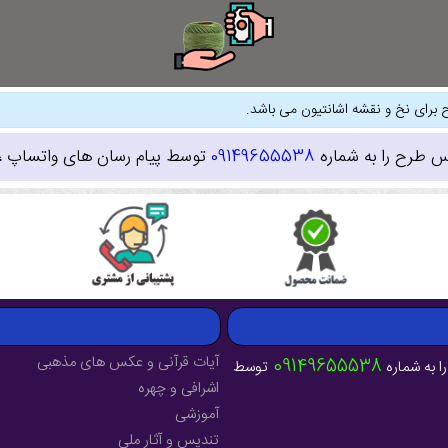
 برای نخ و نقشه اشانتیون می باشد.
س طرح را به شماره
09149655538
توسط پیام رسان های واتساپ ، ای
آیات قرآنی و عکس های مذهبی
09149655538
ا به شماره
توسط
اشرافی و چهره
آموزشی
تندیس و آثار ملی