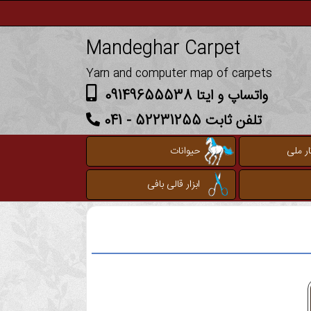
Mandeghar Carpet
Yarn and computer map of carpets
واتساپ و ایتا 09149655538
تلفن ثابت 52231255 - 041
ر ملی
حیوانات
ابزار قالی بافی