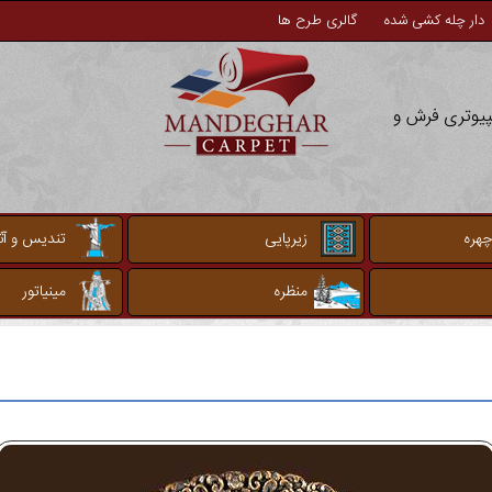
دار چله کشی شده
گالری طرح ها
مپیوتری فرش و
چهره
زیرپایی
تندیس و آثا
منظره
مینیاتور