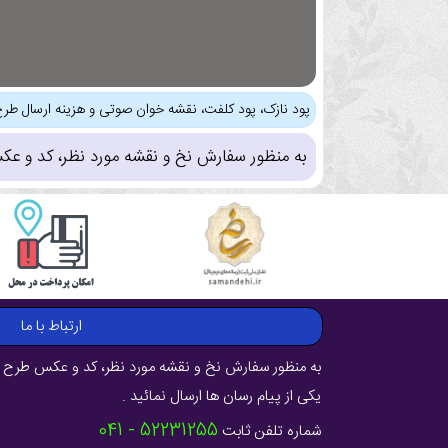
پود نازک، پود کلفت، نقشه خوان صوتی و هزینه ارسال طرح
به منظور سفارش نخ و نقشه مورد نظر، کد و عک
ارتباط با ما
به منظور سفارش نخ و نقشه مورد نظر، کد و عکس طرح ر
یکی از پیام رسان ها ارسال نمائید .
52231255 - 041
شماره تلفن ثابت