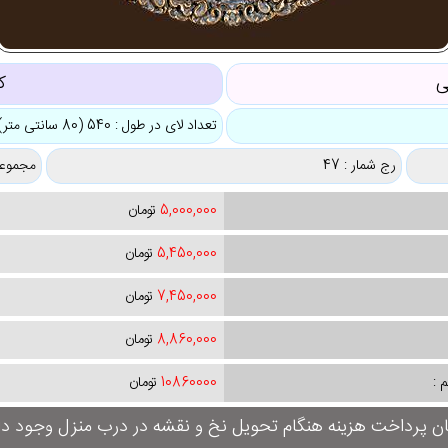
ی
ک
تعداد لای در طول : 540 (80 سانتی متر)
رج شمار : 47
مجموعه
5,000,000
تومان
5,450,000
تومان
7,450,000
تومان
8,860,000
تومان
 :
10860000
تومان
ان پرداخت هزینه هنگام تحویل نخ و نقشه در درب منزل وجود دار