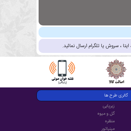
تا ، سروش یا تلگرام ارسال نمائید.
گالری طرح ها
زیرپایی
گل و میوه
منظره
مینیاتور