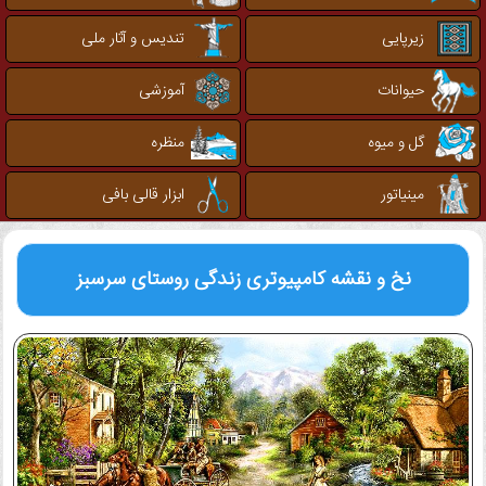
زیرپایی
تندیس و آثار ملی
حیوانات
آموزشی
گل و میوه
منظره
مینیاتور
ابزار قالی بافی
نخ و نقشه کامپیوتری
زندگی روستای سرسبز