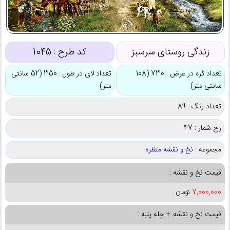
زندگی روستای سرسبز
کد طرح :
1045
تعداد گره در عرض : 730 (108
تعداد لای در طول : 350 (52 سانتی
سانتی متر)
متر)
تعداد رنگ : 89
رج شمار : 47
مجموعه :
نخ و نقشه منظره
قیمت نخ و نقشه :
7,000,000
تومان
قیمت نخ و نقشه + چله پنبه :