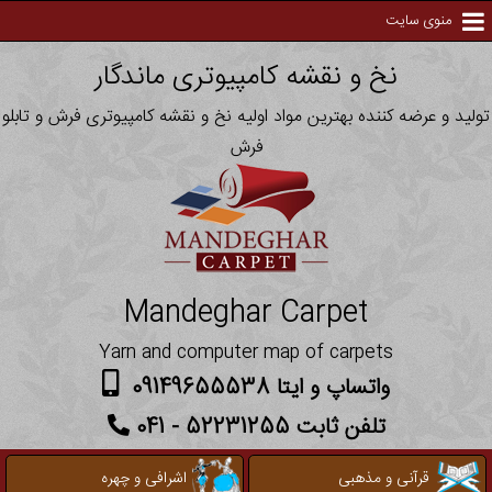
منوی سایت
نخ و نقشه کامپیوتری ماندگار
تولید و عرضه کننده بهترین مواد اولیه نخ و نقشه کامپیوتری فرش و تابلو
فرش
Mandeghar Carpet
Yarn and computer map of carpets
واتساپ و ایتا 09149655538
تلفن ثابت 52231255 - 041
قرآنی و مذهبی
اشرافی و چهره