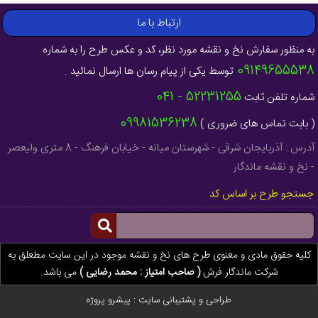
ارتباط با ما
به منظور سفارش نخ و نقشه مورد نظر، کد و عکس طرح را به شماره
09149655538
توسط یکی از پیام رسان ها ارسال نمائید .
52231255 - 041
شماره تلفن ثابت
09981536238
( بابت تماس های ضروری )
آدرس : آذربایجان شرقی - شهرستان میانه - خیابان فرهنگ - 8 متری ولیعصر
- نخ و نقشه ماندگار
جستجو طرح بر اساس کد
کلیه حقوق مادی و معنوی طرح های نخ و نقشه موجود در این سایت مطعلق به
شرکت ماندگار فرش
( صاحب امتیاز : محمد رضایی )
می باشد.
طراحی و پشتیبانی سایت :
پیشرو پروژه