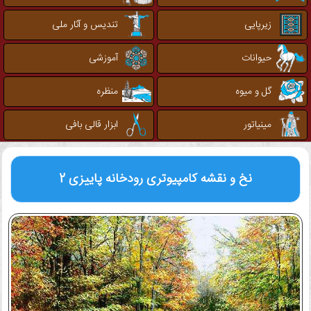
زیرپایی
تندیس و آثار ملی
حیوانات
آموزشی
گل و میوه
منظره
مینیاتور
ابزار قالی بافی
نخ و نقشه کامپیوتری
رودخانه پاییزی 2