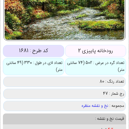
رودخانه پاییزی 2
کد طرح :
1681
تعداد گره در عرض : 502 (74 سانتی
تعداد لای در طول : 330 (49 سانتی
متر)
متر)
تعداد رنگ : 80
رج شمار : 47
مجموعه :
نخ و نقشه منظره
قیمت نخ و نقشه :