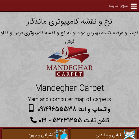
منوی سایت
نخ و نقشه کامپیوتری ماندگار
تولید و عرضه کننده بهترین مواد اولیه نخ و نقشه کامپیوتری فرش و تابلو
فرش
Mandeghar Carpet
Yarn and computer map of carpets
واتساپ و ایتا 09149655538
تلفن ثابت 52231255 - 041
قرآنی و مذهبی
اشرافی و چهره