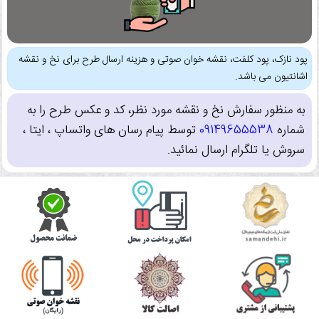
پود نازک، پود کلفت، نقشه خوان صوتی و هزینه ارسال طرح برای نخ و نقشه
اشانتیون می باشد.
به منظور سفارش نخ و نقشه مورد نظر، کد و عکس طرح را به
شماره
09149655538
توسط پیام رسان های واتساپ ، ایتا ،
سروش یا تلگرام ارسال نمائید.