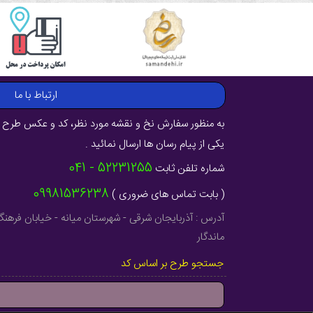
ارتباط با ما
به منظور سفارش نخ و نقشه مورد نظر، کد و عکس طرح ر
یکی از پیام رسان ها ارسال نمائید .
52231255 - 041
شماره تلفن ثابت
09981536238
( بابت تماس های ضروری )
ماندگار
جستجو طرح بر اساس کد