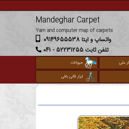
Mandeghar Carpet
Yarn and computer map of carpets
واتساپ و ایتا 09149655538
تلفن ثابت 52231255 - 041
ر ملی
حیوانات
ابزار قالی بافی