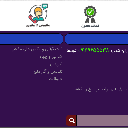
آیات قرآنی و عکس های مذهبی
09149655538
ا به شماره
توسط
اشرافی و چهره
آموزشی
تندیس و آثار ملی
حیوانات
آدرس : آذربایجان شرقی - شهرستان میانه - خیابان فرهنگ - 8 متری ولیعصر - نخ و نقشه