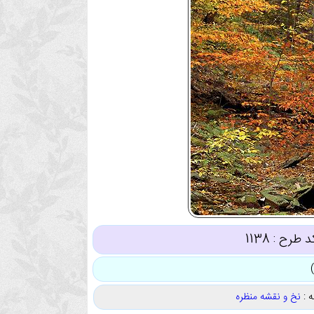
د طرح :
1138
 :
نخ و نقشه منظره