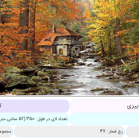
ییزی
ک
تعداد لای در طول : 350 (52 سانتی متر)
رج شمار : 47
مجموعه