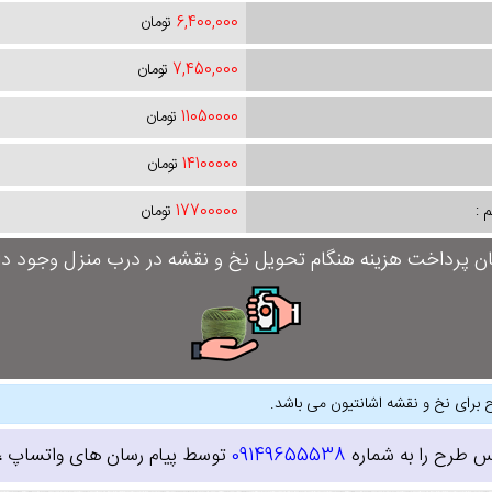
6,400,000
تومان
7,450,000
تومان
11050000
تومان
14100000
تومان
 :
17700000
تومان
ان پرداخت هزینه هنگام تحویل نخ و نقشه در درب منزل وجود دار
 برای نخ و نقشه اشانتیون می باشد.
س طرح را به شماره
09149655538
توسط پیام رسان های واتساپ ، ای