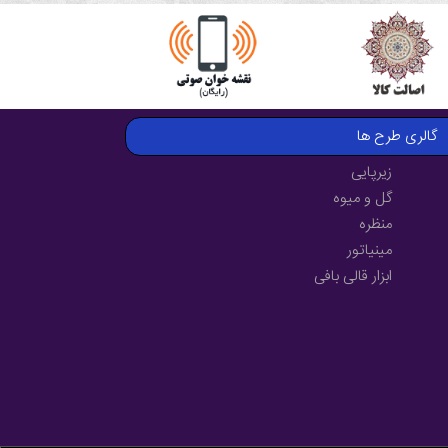
گالری طرح ها
زیرپایی
گل و میوه
منظره
مینیاتور
ابزار قالی بافی