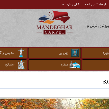
دار چله کشی شده
گالری طرح ها
مپیوتری فرش و
چهره
زیرپایی
تندیس و آثا
منظره
مینیاتور
یزی