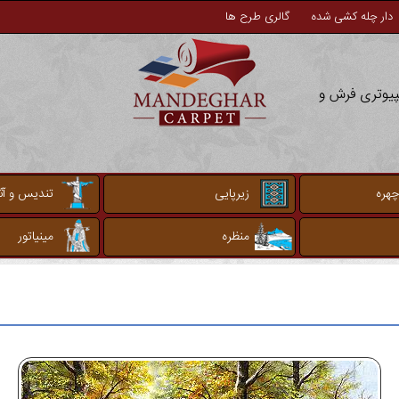
دار چله کشی شده
گالری طرح ها
مپیوتری فرش و
چهره
زیرپایی
تندیس و آثا
منظره
مینیاتور