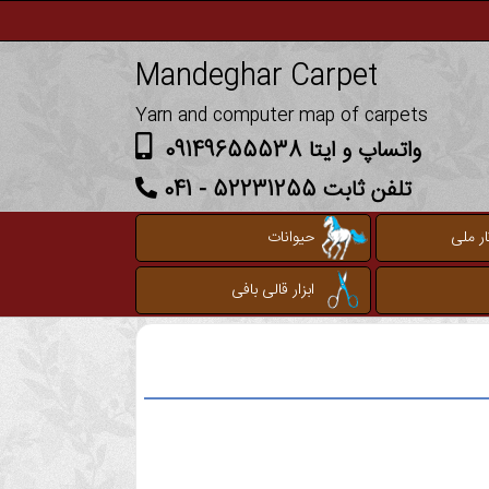
Mandeghar Carpet
Yarn and computer map of carpets
واتساپ و ایتا 09149655538
تلفن ثابت 52231255 - 041
ر ملی
حیوانات
ابزار قالی بافی