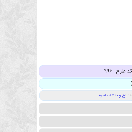
د طرح :
996
 :
نخ و نقشه منظره