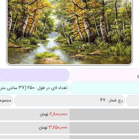
ک
تعداد لای در طول : 250 (37 سانتی متر)
رج شمار : 47
مجموعه
2,800,000
تومان
3,250,000
تومان