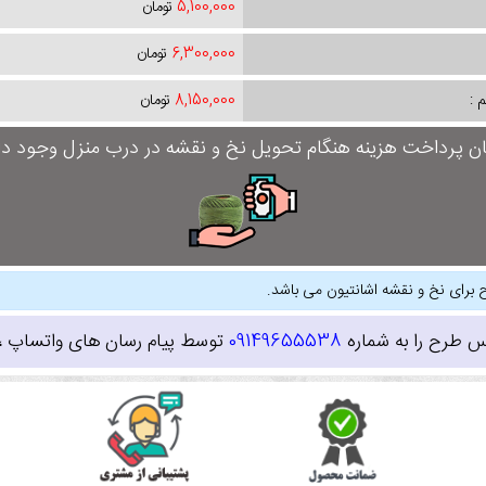
5,100,000
تومان
6,300,000
تومان
 :
8,150,000
تومان
ان پرداخت هزینه هنگام تحویل نخ و نقشه در درب منزل وجود دار
 برای نخ و نقشه اشانتیون می باشد.
س طرح را به شماره
09149655538
توسط پیام رسان های واتساپ ، ای