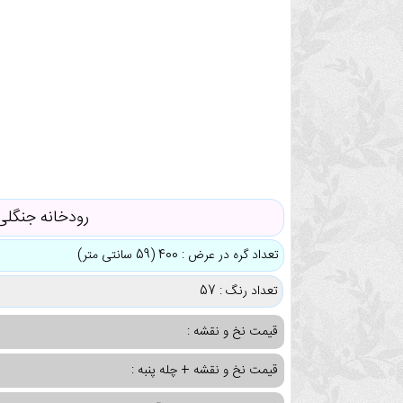
رودخانه جنگلی
تعداد گره در عرض : 400 (59 سانتی متر)
تعداد رنگ : 57
قیمت نخ و نقشه :
قیمت نخ و نقشه + چله پنبه :