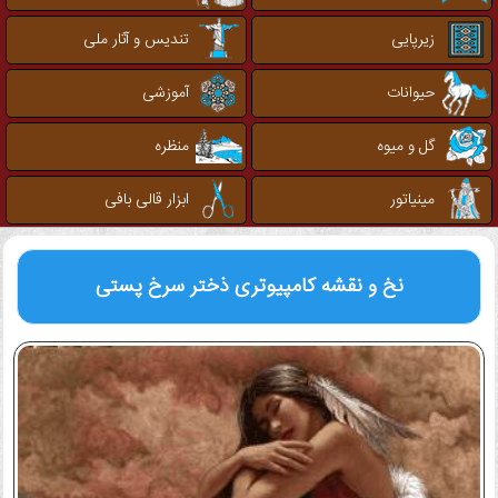
زیرپایی
تندیس و آثار ملی
حیوانات
آموزشی
گل و میوه
منظره
مینیاتور
ابزار قالی بافی
نخ و نقشه کامپیوتری
ذختر سرخ پستی