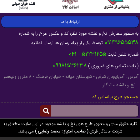
ارتباط با ما
به منظور سفارش نخ و نقشه مورد نظر، کد و عکس طرح را به شماره
09149655538
توسط یکی از پیام رسان ها ارسال نمائید .
52231255 - 041
شماره تلفن ثابت
09981536238
( بابت تماس های ضروری )
آدرس : آذربایجان شرقی - شهرستان میانه - خیابان فرهنگ - 8 متری ولیعصر
- نخ و نقشه ماندگار
جستجو طرح بر اساس کد
کلیه حقوق مادی و معنوی طرح های نخ و نقشه موجود در این سایت مطعلق به
شرکت ماندگار فرش
( صاحب امتیاز : محمد رضایی )
می باشد.