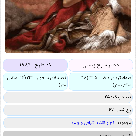
ذختر سرخ پستی
کد طرح :
1889
تعداد گره در عرض : 325 (48
تعداد لای در طول : 244 (36 سانتی
سانتی متر)
متر)
تعداد رنگ : 45
رج شمار : 47
مجموعه :
نخ و نقشه اشرافی و چهره