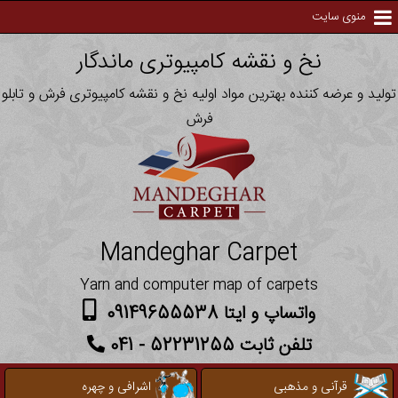
منوی سایت
نخ و نقشه کامپیوتری ماندگار
تولید و عرضه کننده بهترین مواد اولیه نخ و نقشه کامپیوتری فرش و تابلو
فرش
Mandeghar Carpet
Yarn and computer map of carpets
واتساپ و ایتا 09149655538
تلفن ثابت 52231255 - 041
قرآنی و مذهبی
اشرافی و چهره