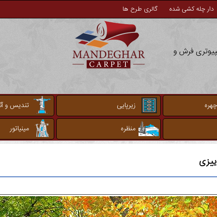
دار چله کشی شده
گالری طرح ها
مپیوتری فرش و
چهره
زیرپایی
تندیس و آثا
منظره
مینیاتور
ییزی