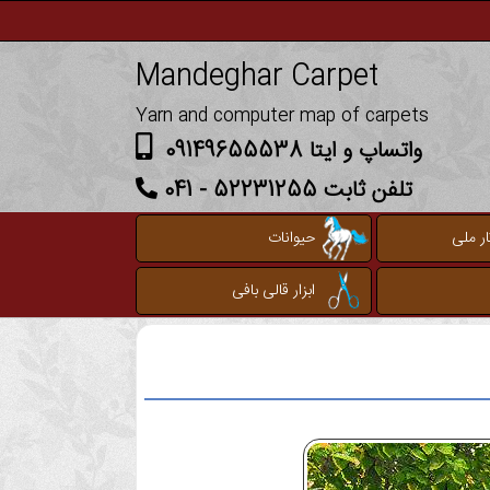
Mandeghar Carpet
Yarn and computer map of carpets
واتساپ و ایتا 09149655538
تلفن ثابت 52231255 - 041
ر ملی
حیوانات
ابزار قالی بافی