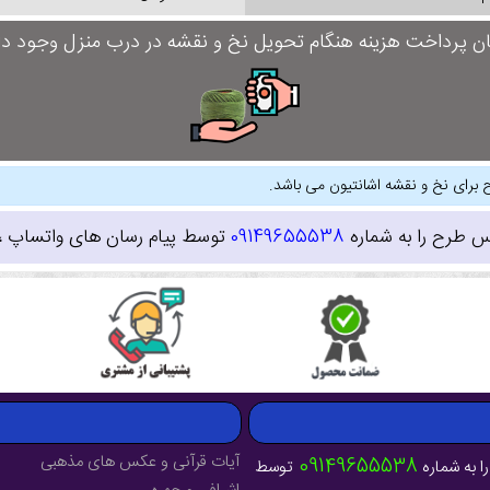
ان پرداخت هزینه هنگام تحویل نخ و نقشه در درب منزل وجود دار
 برای نخ و نقشه اشانتیون می باشد.
س طرح را به شماره
09149655538
توسط پیام رسان های واتساپ ، ای
آیات قرآنی و عکس های مذهبی
09149655538
ا به شماره
توسط