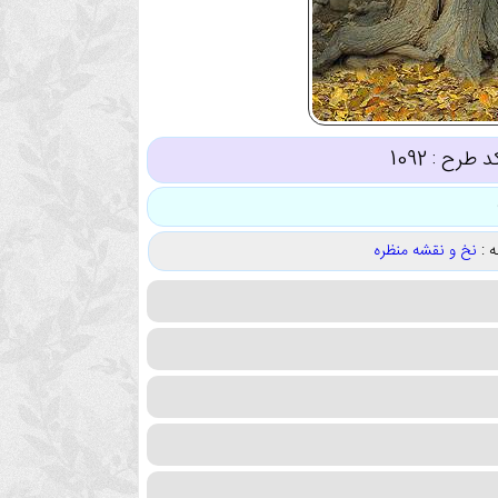
د طرح :
1092
 :
نخ و نقشه منظره