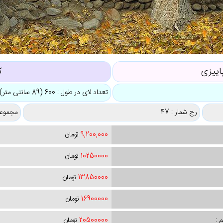
اییزی
ک
تعداد لای در طول : 600 (89 سانتی متر)
رج شمار : 47
مجموعه
9,200,000
تومان
10250000
تومان
13850000
تومان
16900000
تومان
 :
20500000
تومان