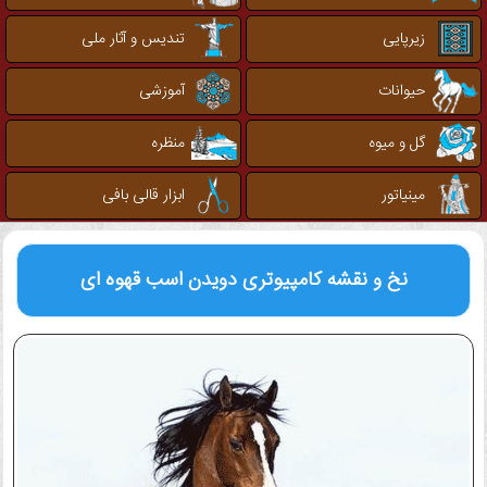
زیرپایی
تندیس و آثار ملی
حیوانات
آموزشی
گل و میوه
منظره
مینیاتور
ابزار قالی بافی
نخ و نقشه کامپیوتری
دویدن اسب قهوه ای