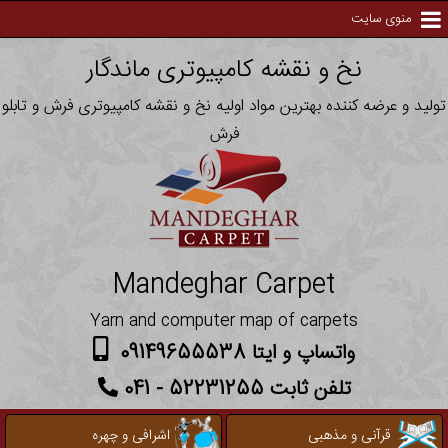
منوی سایت
نخ و نقشه کامپیوتری ماندگار
تولید و عرضه کننده بهترین مواد اولیه نخ و نقشه کامپیوتری فرش و تابلو
فرش
Mandeghar Carpet
Yarn and computer map of carpets
واتساپ و ایتا 09149655538
تلفن ثابت 52231255 - 041
قرآنی و مذهبی
اشرافی و چهره