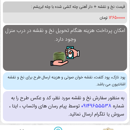
قیمت نخ و نقشه + دار آهنی چله کشی شده با چله ابریشم :
12650000
تومان
امکان پرداخت هزینه هنگام تحویل نخ و نقشه در درب منزل
وجود دارد.
پود نازک، پود کلفت، نقشه خوان صوتی و هزینه ارسال طرح برای نخ و نقشه
اشانتیون می باشد.
به منظور سفارش نخ و نقشه مورد نظر، کد و عکس طرح را به
شماره
09149655538
توسط پیام رسان های واتساپ ، ایتا ،
سروش یا تلگرام ارسال نمائید.