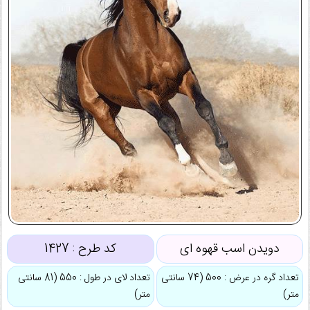
دویدن اسب قهوه ای
کد طرح :
1427
تعداد گره در عرض : 500 (74 سانتی
تعداد لای در طول : 550 (81 سانتی
متر)
متر)