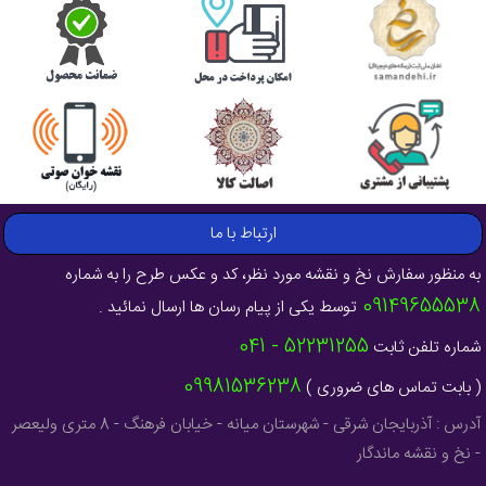
ارتباط با ما
به منظور سفارش نخ و نقشه مورد نظر، کد و عکس طرح را به شماره
09149655538
توسط یکی از پیام رسان ها ارسال نمائید .
52231255 - 041
شماره تلفن ثابت
09981536238
( بابت تماس های ضروری )
آدرس : آذربایجان شرقی - شهرستان میانه - خیابان فرهنگ - 8 متری ولیعصر
- نخ و نقشه ماندگار