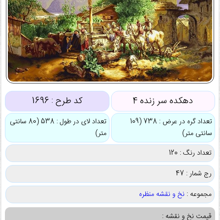
دهکده سر زنده 4
کد طرح :
1696
تعداد گره در عرض : 738 (109
تعداد لای در طول : 538 (80 سانتی
سانتی متر)
متر)
تعداد رنگ : 120
رج شمار : 47
مجموعه :
نخ و نقشه منظره
قیمت نخ و نقشه :