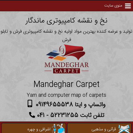
منوی سایت
نخ و نقشه کامپیوتری ماندگار
تولید و عرضه کننده بهترین مواد اولیه نخ و نقشه کامپیوتری فرش و تابلو
فرش
Mandeghar Carpet
Yarn and computer map of carpets
واتساپ و ایتا 09149655538
تلفن ثابت 52231255 - 041
قرآنی و مذهبی
اشرافی و چهره