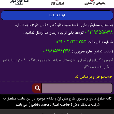
ارتباط با ما
به منظور سفارش نخ و نقشه مورد نظر، کد و عکس طرح را به شماره
09149655538
توسط یکی از پیام رسان ها ارسال نمائید .
52231255 - 041
شماره تلفن ثابت
09981536238
( بابت تماس های ضروری )
آدرس : آذربایجان شرقی - شهرستان میانه - خیابان فرهنگ - 8 متری ولیعصر
- نخ و نقشه ماندگار
جستجو طرح بر اساس کد
کلیه حقوق مادی و معنوی طرح های نخ و نقشه موجود در این سایت مطعلق به
شرکت ماندگار فرش
( صاحب امتیاز : محمد رضایی )
می باشد.