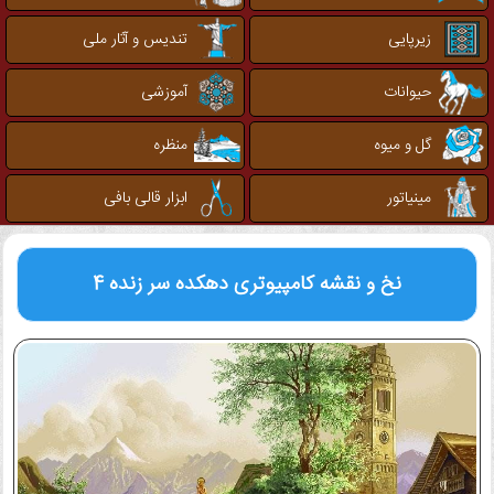
زیرپایی
تندیس و آثار ملی
حیوانات
آموزشی
گل و میوه
منظره
مینیاتور
ابزار قالی بافی
نخ و نقشه کامپیوتری
دهکده سر زنده 4