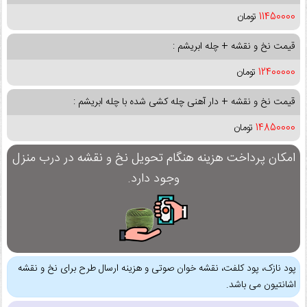
11450000
تومان
قیمت نخ و نقشه + چله ابریشم :
12400000
تومان
قیمت نخ و نقشه + دار آهنی چله کشی شده با چله ابریشم :
14850000
تومان
امکان پرداخت هزینه هنگام تحویل نخ و نقشه در درب منزل
وجود دارد.
پود نازک، پود کلفت، نقشه خوان صوتی و هزینه ارسال طرح برای نخ و نقشه
اشانتیون می باشد.