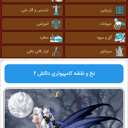
زیرپایی
تندیس و آثار ملی
حیوانات
آموزشی
گل و میوه
منظره
مینیاتور
ابزار قالی بافی
نخ و نقشه کامپیوتری
دلکش 2