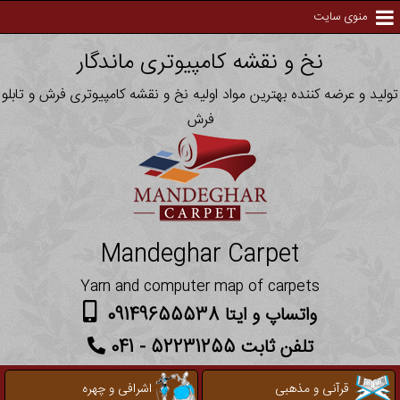
منوی سایت
نخ و نقشه کامپیوتری ماندگار
تولید و عرضه کننده بهترین مواد اولیه نخ و نقشه کامپیوتری فرش و تابلو
فرش
Mandeghar Carpet
Yarn and computer map of carpets
واتساپ و ایتا 09149655538
تلفن ثابت 52231255 - 041
قرآنی و مذهبی
اشرافی و چهره