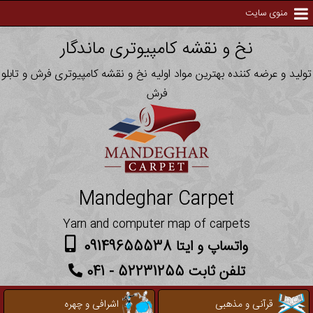
منوی سایت
نخ و نقشه کامپیوتری ماندگار
تولید و عرضه کننده بهترین مواد اولیه نخ و نقشه کامپیوتری فرش و تابلو
فرش
Mandeghar Carpet
Yarn and computer map of carpets
واتساپ و ایتا 09149655538
تلفن ثابت 52231255 - 041
قرآنی و مذهبی
اشرافی و چهره