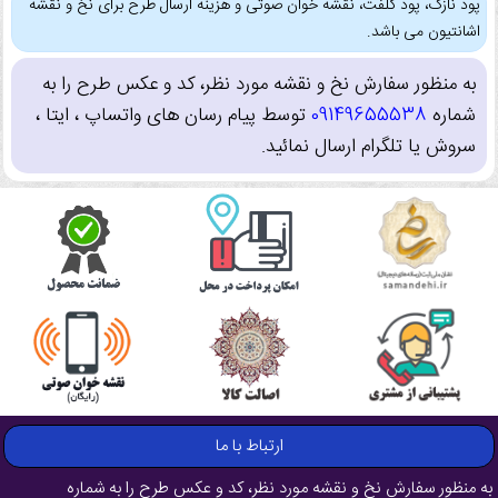
پود نازک، پود کلفت، نقشه خوان صوتی و هزینه ارسال طرح برای نخ و نقشه
اشانتیون می باشد.
به منظور سفارش نخ و نقشه مورد نظر، کد و عکس طرح را به
شماره
09149655538
توسط پیام رسان های واتساپ ، ایتا ،
سروش یا تلگرام ارسال نمائید.
ارتباط با ما
به منظور سفارش نخ و نقشه مورد نظر، کد و عکس طرح را به شماره