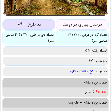
درختان بهاری در روستا
کد طرح :
1090
تعداد گره در عرض : 700 (104
تعداد لای در طول : 330 (49 سانتی
سانتی متر)
متر)
تعداد رنگ : 55
رج شمار : 47
مجموعه :
نخ و نقشه منظره
قیمت نخ و نقشه :
5,600,000
تومان
قیمت نخ و نقشه + چله پنبه :