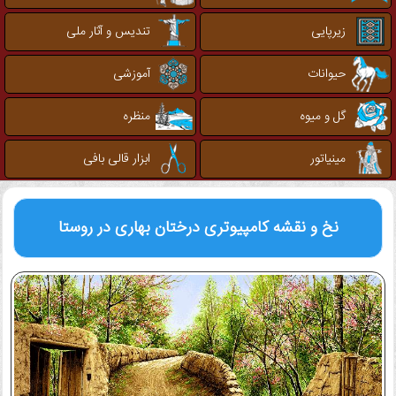
زیرپایی
تندیس و آثار ملی
حیوانات
آموزشی
گل و میوه
منظره
مینیاتور
ابزار قالی بافی
نخ و نقشه کامپیوتری
درختان بهاری در روستا