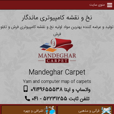
منوی سایت
نخ و نقشه کامپیوتری ماندگار
تولید و عرضه کننده بهترین مواد اولیه نخ و نقشه کامپیوتری فرش و تابلو
فرش
Mandeghar Carpet
Yarn and computer map of carpets
واتساپ و ایتا 09149655538
تلفن ثابت 52231255 - 041
قرآنی و مذهبی
اشرافی و چهره