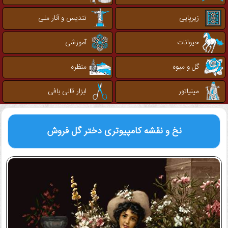
زیرپایی
تندیس و آثار ملی
حیوانات
آموزشی
گل و میوه
منظره
مینیاتور
ابزار قالی بافی
نخ و نقشه کامپیوتری
دختر گل فروش