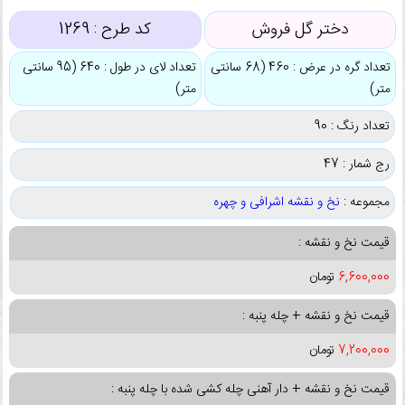
دختر گل فروش
کد طرح :
1269
تعداد گره در عرض : 460 (68 سانتی
تعداد لای در طول : 640 (95 سانتی
متر)
متر)
تعداد رنگ : 90
رج شمار : 47
مجموعه :
نخ و نقشه اشرافی و چهره
قیمت نخ و نقشه :
6,600,000
تومان
قیمت نخ و نقشه + چله پنبه :
7,200,000
تومان
قیمت نخ و نقشه + دار آهنی چله کشی شده با چله پنبه :