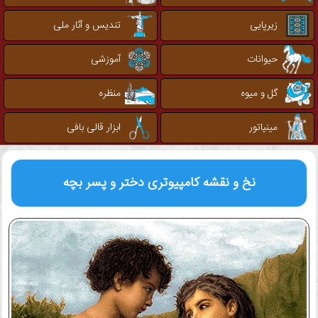
زیرپایی
تندیس و آثار ملی
حیوانات
آموزشی
گل و میوه
منظره
مینیاتور
ابزار قالی بافی
نخ و نقشه کامپیوتری
دختر و پسر بچه