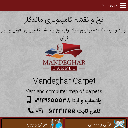
منوی سایت
نخ و نقشه کامپیوتری ماندگار
تولید و عرضه کننده بهترین مواد اولیه نخ و نقشه کامپیوتری فرش و تابلو
فرش
Mandeghar Carpet
Yarn and computer map of carpets
واتساپ و ایتا 09149655538
تلفن ثابت 52231255 - 041
قرآنی و مذهبی
اشرافی و چهره