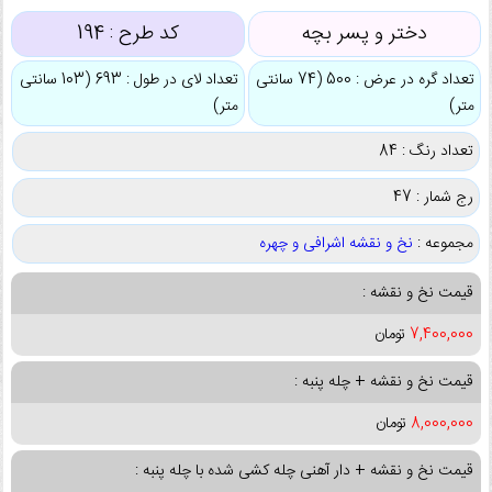
دختر و پسر بچه
کد طرح :
194
تعداد گره در عرض : 500 (74 سانتی
تعداد لای در طول : 693 (103 سانتی
متر)
متر)
تعداد رنگ : 84
رج شمار : 47
مجموعه :
نخ و نقشه اشرافی و چهره
قیمت نخ و نقشه :
7,400,000
تومان
قیمت نخ و نقشه + چله پنبه :
8,000,000
تومان
قیمت نخ و نقشه + دار آهنی چله کشی شده با چله پنبه :