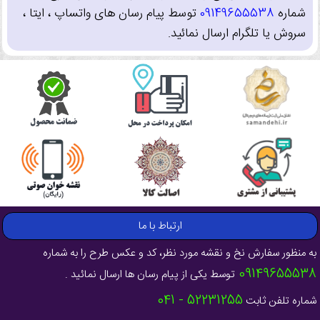
شماره
09149655538
توسط پیام رسان های واتساپ ، ایتا ،
سروش یا تلگرام ارسال نمائید.
ارتباط با ما
به منظور سفارش نخ و نقشه مورد نظر، کد و عکس طرح را به شماره
09149655538
توسط یکی از پیام رسان ها ارسال نمائید .
52231255 - 041
شماره تلفن ثابت