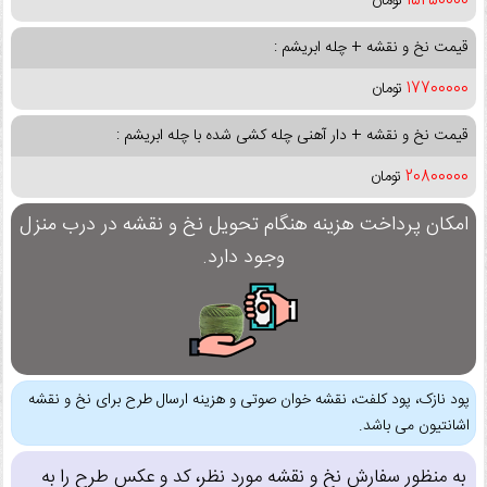
15250000
تومان
قیمت نخ و نقشه + چله ابریشم :
17700000
تومان
قیمت نخ و نقشه + دار آهنی چله کشی شده با چله ابریشم :
20800000
تومان
امکان پرداخت هزینه هنگام تحویل نخ و نقشه در درب منزل
وجود دارد.
پود نازک، پود کلفت، نقشه خوان صوتی و هزینه ارسال طرح برای نخ و نقشه
اشانتیون می باشد.
به منظور سفارش نخ و نقشه مورد نظر، کد و عکس طرح را به