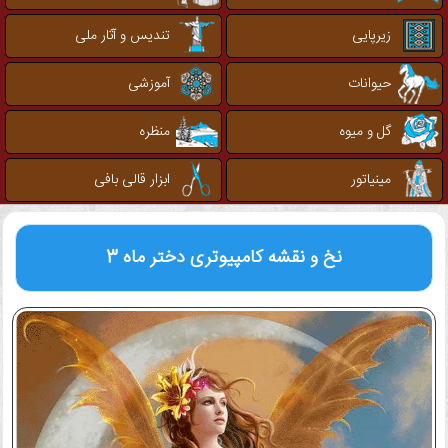
زیرپایی
تندیس و آثار ملی
حیوانات
آموزشی
گل و میوه
منظره
مینیاتور
ابزار قالی بافی
نخ و نقشه کامپیوتری
دختر ماه 3