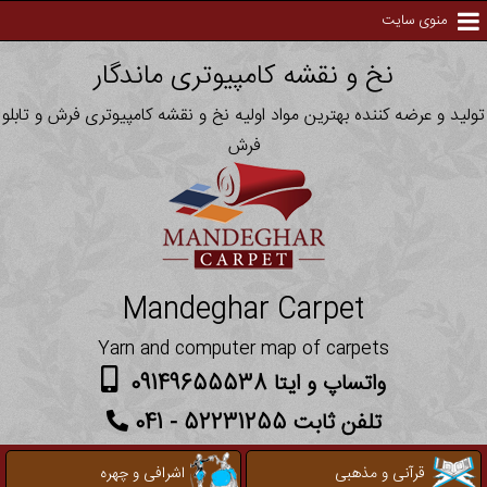
منوی سایت
نخ و نقشه کامپیوتری ماندگار
تولید و عرضه کننده بهترین مواد اولیه نخ و نقشه کامپیوتری فرش و تابلو
فرش
Mandeghar Carpet
Yarn and computer map of carpets
واتساپ و ایتا 09149655538
تلفن ثابت 52231255 - 041
قرآنی و مذهبی
اشرافی و چهره