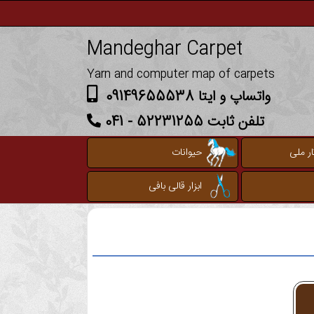
Mandeghar Carpet
Yarn and computer map of carpets
واتساپ و ایتا 09149655538
تلفن ثابت 52231255 - 041
ر ملی
حیوانات
ابزار قالی بافی