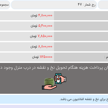
رج شمار : 47
مجموعه
4,800,000
تومان
5,400,000
تومان
7,850,000
تومان
8,800,000
تومان
 :
11250000
تومان
ان پرداخت هزینه هنگام تحویل نخ و نقشه در درب منزل وجود دار
 برای نخ و نقشه اشانتیون می باشد.