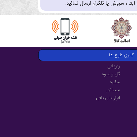
تا ، سروش یا تلگرام ارسال نمائید.
گالری طرح ها
زیرپایی
گل و میوه
منظره
مینیاتور
ابزار قالی بافی