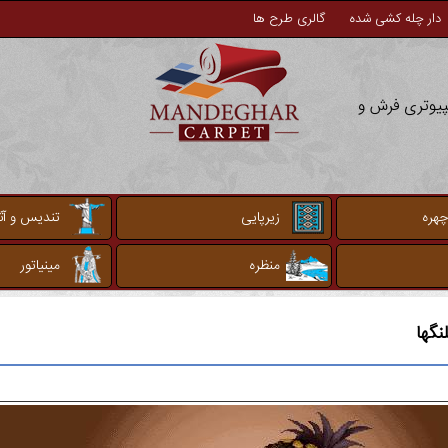
دار چله کشی شده
گالری طرح ها
مپیوتری فرش و
چهره
زیرپایی
تندیس و آثا
منظره
مینیاتور
گها