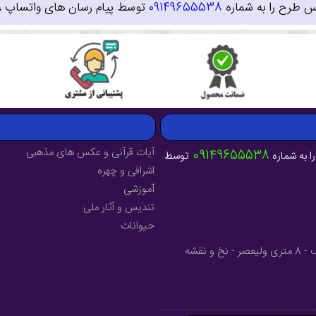
س طرح را به شماره
09149655538
توسط پیام رسان های واتساپ ، ای
آیات قرآنی و عکس های مذهبی
09149655538
ا به شماره
توسط
اشرافی و چهره
آموزشی
تندیس و آثار ملی
حیوانات
آدرس : آذربایجان شرقی - شهرستان میانه - خیابان فرهنگ - 8 متری ولیعصر - نخ و نقشه