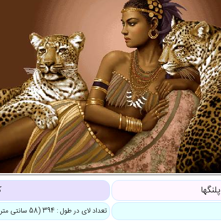
نگها
ک
تعداد لای در طول : 394 (58 سانتی متر)