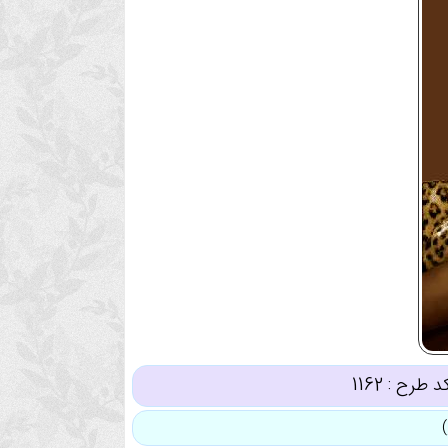
د طرح :
1162