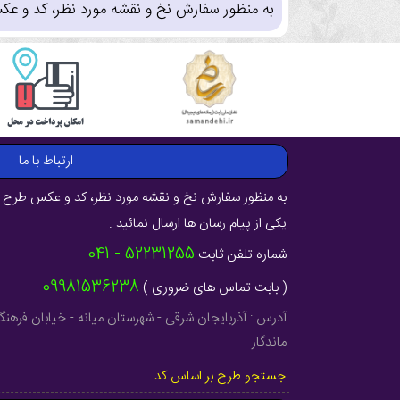
به منظور سفارش نخ و نقشه مورد نظر، کد و عک
ارتباط با ما
به منظور سفارش نخ و نقشه مورد نظر، کد و عکس طرح ر
یکی از پیام رسان ها ارسال نمائید .
52231255 - 041
شماره تلفن ثابت
09981536238
( بابت تماس های ضروری )
ماندگار
جستجو طرح بر اساس کد