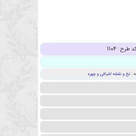
د طرح :
1104
 :
نخ و نقشه اشرافی و چهره