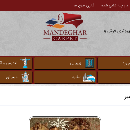
دار چله کشی شده
گالری طرح ها
مپیوتری فرش و
چهره
زیرپایی
تندیس و آثا
منظره
مینیاتور
یر