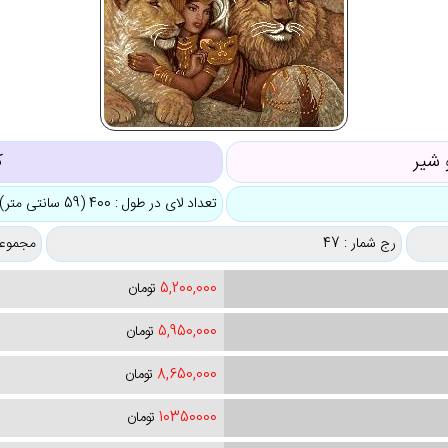
شیر
ک
تعداد لای در طول : 400 (59 سانتی متر)
رج شمار : 47
مجموعه
5,200,000
تومان
5,950,000
تومان
8,650,000
تومان
10350000
تومان