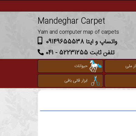
Mandeghar Carpet
Yarn and computer map of carpets
واتساپ و ایتا 09149655538
تلفن ثابت 52231255 - 041
ر ملی
حیوانات
ابزار قالی بافی