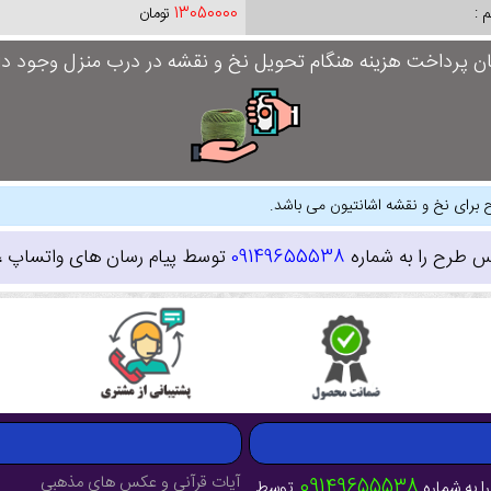
 :
13050000
تومان
ان پرداخت هزینه هنگام تحویل نخ و نقشه در درب منزل وجود دار
 برای نخ و نقشه اشانتیون می باشد.
س طرح را به شماره
09149655538
توسط پیام رسان های واتساپ ، ای
آیات قرآنی و عکس های مذهبی
09149655538
ا به شماره
توسط